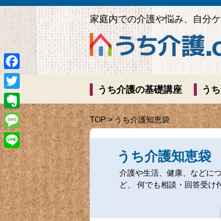
家庭内での介護や悩み、自分ケ
Facebook
うち介護の基礎講座
うち
Twitter
Evernote
TOP
> うち介護知恵袋
Message
うち介護知恵袋
Line
介護や生活、健康、などに
ど、 何でも相談・回答受け