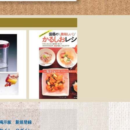
ゴ
国循の美味しい! かるし
用
おレシピ 0.1mlまで量れ
る! かるしおスプーン3本
掲示板
新規登録
セットつき
ンス