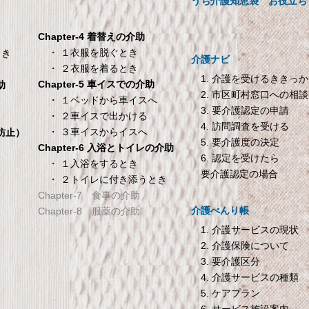
00×200×30cm クリーム
ープ・お茶用【介護用品】
うち介護知恵袋
お役立ち
メーカー直販 ベッド用ボックス
ーツ 防水シーツ 【介護シーツ･
Chapter-4 着替えの介助
ベッド用防水シーツ】シングル
・ １衣服を脱ぐとき
とき
介護ナビ
100×200×30cm クリーム
・ ２衣服を着るとき
1. 介護を受けるききっ
Chapter-5 車イスでの介助
助
2. 市区町村窓口への相談
TANITA 【乗った人をピ
オムロン HEM-7200 
・ １ベッドから車イスへ
き
3. 要介護認定の申請
タリと当てる「乗るピタ
動血圧計
・ ２車イスで出かける
4. 訪問調査を受ける
機能」搭載】 体組成計
オムロン HEM-7200 自動血圧
・ ３車イスからイスへ
倒防止）
5. 要介護度の決定
ホワイト BC-754-WH
Chapter-6 入浴とトイレの介助
6. 認定を受けたら
ANITA 【乗った人をピタリと当
・ １入浴をするとき
要介護認定の場合
・ ２トイレに付き添うとき
てる「乗るピタ機能」搭載】 体
Chapter-7 食事の介助
組成計 ホワイト BC-754-WH
介護べんり帳
Chapter-8 服薬の介助
1. 介護サービスの現状
2. 介護保険について
3. 要介護区分
4. 介護サービスの種類
5. ケアプラン