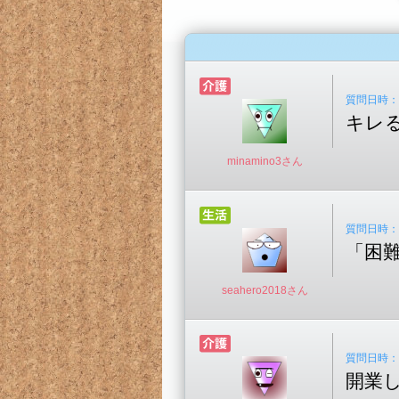
質問日時：20
キレ
minamino3さん
質問日時：20
「困
seahero2018さん
質問日時：20
開業