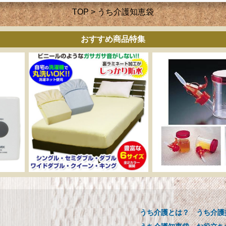
TOP
> うち介護知恵袋
おすすめ商品特集
ーカー直販 ベッド用ボ
介助用食器 らくらく
ックスシーツ 防水シー
ックンスープ・お茶
ツ 【介護シーツ･ベッド
【介護用品】
用防水シーツ】シングル
うち介護とは？
うち介護
介助用食器 らくらくゴック