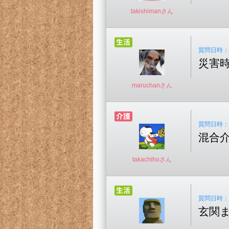
takishimanさん
質問日時：20
災害
maruchanさん
質問日時：20
混合
takachihoさん
質問日時：20
玄関