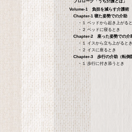
1
プロローグ「うち介護とは」
Volume-1 負担を減らす介護術
シ
Chapter-1 寝た姿勢での介助
・１ ベッドから起き上がる
・２ ベッドに寝るとき
Chapter-2 座った姿勢での介
国際病院の 愛情健
タンスのゲン 介護用ベ
・１ イスから立ち上がると
康レシピ
ッドテーブル キャスタ
・２ イスに座るとき
ー付き 伸縮式 高さ調節
際病院の 愛情健康レシピ
Chapter-3 歩行の介助（転
可能 Licht リヒト
・１ 歩行に付き添うとき
65090050BR
T
タンスのゲン 介護用ベッドテー
ブル キャスター付き 伸縮式 高さ
調節可能 Licht リヒト
65090050BR