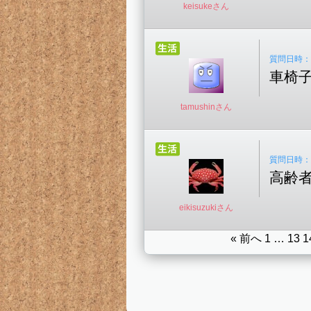
keisukeさん
質問日時：20
車椅
tamushinさん
質問日時：20
高齢
eikisuzukiさん
« 前へ
1
…
13
1