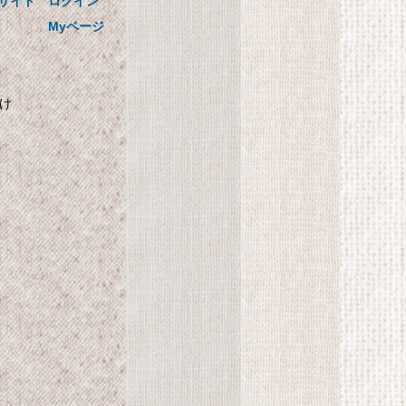
国循の美味しい! かるしおレシピ
サイト
ログイン
0.1mlまで量れる! かるしおスプー
Myページ
ン3本セットつき
かけ
自
SHARP プラズマクラス
ター搭載 加湿機 気化式
パーソナルタイプ ブル
計
ー系 HV-C30-A
SHARP プラズマクラスター搭載
加湿機 気化式 パーソナルタイプ
ブルー系 HV-C30-A