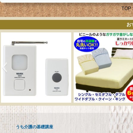
TOP
お
呼び出しチャイムセット
メーカー直販 ベッド
X810
ックスシーツ 防水
ツ 【介護シーツ･ベ
呼び出しチャイムセット X810
用防水シーツ】シン
うち介護の基礎講座