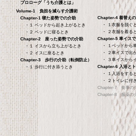
100×200×30cm ク
プロローグ「うち介護とは」
メーカー直販 ベッド用ボ
Volume-1 負担を減らす介護術
シーツ 防水シーツ 【介護シ
Chapter-4 着替え
Chapter-1 寝た姿勢での介助
ベッド用防水シーツ】シン
・ １衣服を脱ぐ
・１ ベッドから起き上がるとき
100×200×30cm クリー
・ ２衣服を着る
・２ ベッドに寝るとき
Chapter-5 車イ
Chapter-2 座った姿勢での介助
タンスのゲン 介護用ベ
TANITA 【乗った人
・ １ベッドから
・１ イスから立ち上がるとき
ッドテーブル キャスタ
タリと当てる「乗る
・ ２車イスで出
・２ イスに座るとき
ー付き 伸縮式 高さ調節
機能」搭載】 体組
・ ３車イスから
Chapter-3 歩行の介助（転倒防止）
可能 Licht リヒト
ホワイト BC-754-
Chapter-6 入浴
・１ 歩行に付き添うとき
65090050BR
TANITA 【乗った人をピタ
・ １入浴をする
・ ２トイレに付
タンスのゲン 介護用ベッドテー
てる「乗るピタ機能」搭載
Chapter-7 食事
ブル キャスター付き 伸縮式 高さ
組成計 ホワイト BC-754-
Chapter-8 服薬
調節可能 Licht リヒト
65090050BR