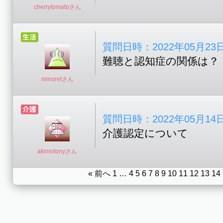
cherrytomatoさん
質問日時：2022年05月23日 1
難聴と認知症の関係は？
minoretさん
質問日時：2022年05月14日 1
介護認定について
akimotonyさん
« 前へ
1
…
4
5
6
7
8
9
10
11
12
13
14