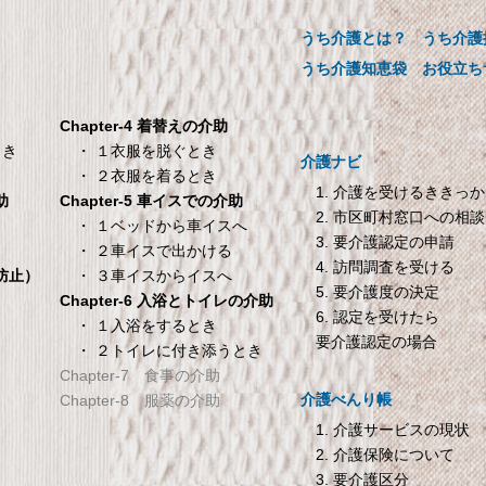
ツ 【介護シーツ･ベッド
【介護用品】
用防水シーツ】シングル
うち介護とは？
うち介護
介助用食器 らくらくゴック
00×200×30cm クリーム
ープ・お茶用【介護用品】
うち介護知恵袋
お役立ち
メーカー直販 ベッド用ボックス
ーツ 防水シーツ 【介護シーツ･
Chapter-4 着替えの介助
ベッド用防水シーツ】シングル
・ １衣服を脱ぐとき
とき
介護ナビ
100×200×30cm クリーム
・ ２衣服を着るとき
1. 介護を受けるききっ
Chapter-5 車イスでの介助
助
2. 市区町村窓口への相談
TANITA 【乗った人をピ
オムロン HEM-7200 
・ １ベッドから車イスへ
き
3. 要介護認定の申請
タリと当てる「乗るピタ
動血圧計
・ ２車イスで出かける
4. 訪問調査を受ける
機能」搭載】 体組成計
オムロン HEM-7200 自動血圧
・ ３車イスからイスへ
倒防止）
5. 要介護度の決定
ホワイト BC-754-WH
Chapter-6 入浴とトイレの介助
6. 認定を受けたら
ANITA 【乗った人をピタリと当
・ １入浴をするとき
要介護認定の場合
・ ２トイレに付き添うとき
てる「乗るピタ機能」搭載】 体
Chapter-7 食事の介助
組成計 ホワイト BC-754-WH
介護べんり帳
Chapter-8 服薬の介助
1. 介護サービスの現状
2. 介護保険について
3. 要介護区分