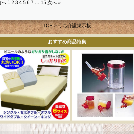
前へ
1
2
3
4
5
6
7
…
15
次へ »
TOP
> うち介護掲示板
おすすめ商品特集
ーカー直販 ベッド用ボ
介助用食器 らくらく
ックスシーツ 防水シー
ックンスープ・お茶