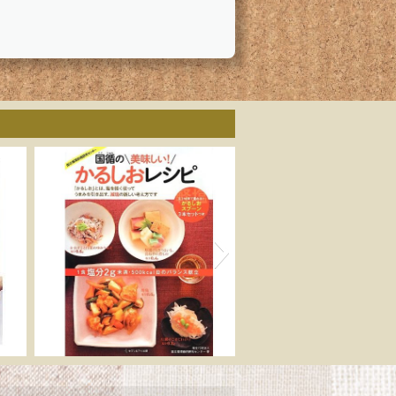
ゴ
国循の美味しい! かるし
用
おレシピ 0.1mlまで量れ