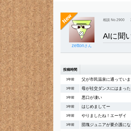
相談 No.2900
AIに
zetton
さん
投稿時間
父が市民温泉に通っていま
3年前
母が社交ダンスにはまった
3年前
悪口が凄い
3年前
はじめましてー
3年前
やりましたね！エーザイ
3年前
団塊ジュニアが要介護にな
3年前