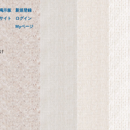
る! かるしおスプーン3本
掲示板
新規登録
セットつき
ンス
国循の美味しい! かるしおレシピ
サイト
ログイン
0.1mlまで量れる! かるしおスプー
Myページ
ン3本セットつき
かけ
自
SHARP プラズマクラス
ター搭載 加湿機 気化式
パーソナルタイプ ブル
計
ー系 HV-C30-A
SHARP プラズマクラスター搭載
加湿機 気化式 パーソナルタイプ
ブルー系 HV-C30-A