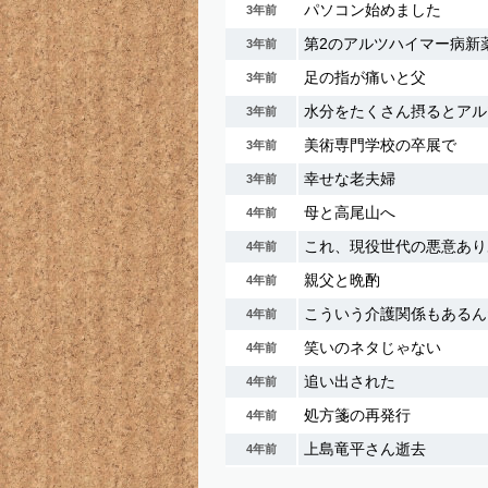
パソコン始めました
3年前
第2のアルツハイマー病新
3年前
足の指が痛いと父
3年前
水分をたくさん摂るとアル
3年前
美術専門学校の卒展で
3年前
幸せな老夫婦
3年前
母と高尾山へ
4年前
これ、現役世代の悪意あり
4年前
親父と晩酌
4年前
こういう介護関係もあるん
4年前
笑いのネタじゃない
4年前
追い出された
4年前
処方箋の再発行
4年前
上島竜平さん逝去
4年前