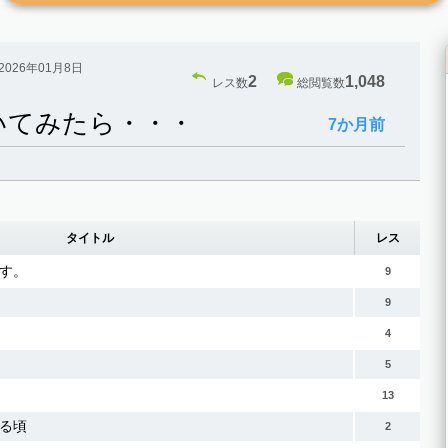
2026年01月8日
2
1,048
レス数
総閲覧数
聞いてみたら・・・
7か月前
タイトル
レス
す。
9
9
4
5
13
る頃
2