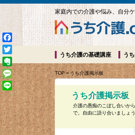
家庭内での介護や悩み、自分ケ
Facebook
うち介護の基礎講座
うち
Twitter
Evernote
TOP
> うち介護掲示板
Message
うち介護掲示板
Line
介護の愚痴のこぼし合いか
で。自由に語り合いましょ