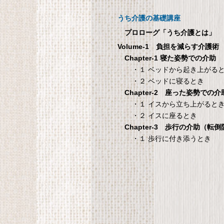
呼び出しチャイムセット X810
うち介護の基礎講座
1
プロローグ「うち介護とは」
Volume-1 負担を減らす介護術
シ
Chapter-1 寝た姿勢での介助
・１ ベッドから起き上がる
・２ ベッドに寝るとき
Chapter-2 座った姿勢での介
国際病院の 愛情健
タンスのゲン 介護用ベ
・１ イスから立ち上がると
康レシピ
ッドテーブル キャスタ
・２ イスに座るとき
ー付き 伸縮式 高さ調節
際病院の 愛情健康レシピ
Chapter-3 歩行の介助（転
可能 Licht リヒト
・１ 歩行に付き添うとき
65090050BR
T
タンスのゲン 介護用ベッドテー
ブル キャスター付き 伸縮式 高さ
調節可能 Licht リヒト
65090050BR