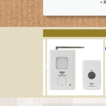
« 
呼び出しチャイムセット
メ
X810