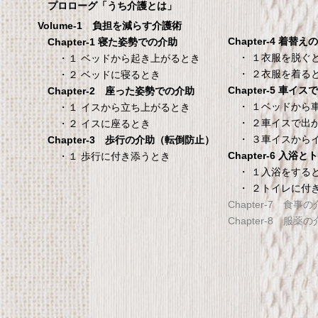
100×200×30cm ク
プロローグ「うち介護とは」
メーカー直販 ベッド用ボ
Volume-1 負担を減らす介護術
シーツ 防水シーツ 【介護シ
Chapter-4 着替え
Chapter-1 寝た姿勢での介助
ベッド用防水シーツ】シン
・ １衣服を脱ぐ
・１ ベッドから起き上がるとき
100×200×30cm クリー
・ ２衣服を着る
・２ ベッドに寝るとき
Chapter-5 車イ
Chapter-2 座った姿勢での介助
タンスのゲン 介護用ベ
TANITA 【乗った人
・ １ベッドから
・１ イスから立ち上がるとき
ッドテーブル キャスタ
タリと当てる「乗る
・ ２車イスで出
・２ イスに座るとき
ー付き 伸縮式 高さ調節
機能」搭載】 体組
・ ３車イスから
Chapter-3 歩行の介助（転倒防止）
可能 Licht リヒト
ホワイト BC-754-
Chapter-6 入浴
・１ 歩行に付き添うとき
65090050BR
TANITA 【乗った人をピタ
・ １入浴をする
・ ２トイレに付
タンスのゲン 介護用ベッドテー
てる「乗るピタ機能」搭載
Chapter-7 食事
ブル キャスター付き 伸縮式 高さ
組成計 ホワイト BC-754-
Chapter-8 服薬
調節可能 Licht リヒト
65090050BR