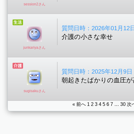
session2さん
質問日時：2026年01月12日 1
介護の小さな幸せ
junkariyaさん
質問日時：2025年12月9日 09
朝起きたばかりの血圧が
sugisakuさん
« 前へ
1
2
3
4
5
6
7
…
30
次へ