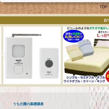
TOP
お
呼び出しチャイムセット
メーカー直販 ベッド
X810
ックスシーツ 防水
ツ 【介護シーツ･ベ
呼び出しチャイムセット X810
用防水シーツ】シン
うち介護の基礎講座