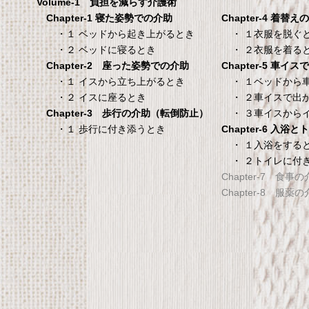
Volume-1 負担を減らす介護術
シーツ 防水シーツ 【介護シーツ･
Chapter-4 着替え
Chapter-1 寝た姿勢での介助
ベッド用防水シーツ】シングル
・ １衣服を脱ぐ
・１ ベッドから起き上がるとき
100×200×30cm クリーム
・ ２衣服を着る
・２ ベッドに寝るとき
Chapter-5 車イ
Chapter-2 座った姿勢での介助
・ １ベッドから
・１ イスから立ち上がるとき
・ ２車イスで出
・２ イスに座るとき
・ ３車イスから
Chapter-3 歩行の介助（転倒防止）
Chapter-6 入浴
・１ 歩行に付き添うとき
・ １入浴をする
・ ２トイレに付
Chapter-7 食事
Chapter-8 服薬