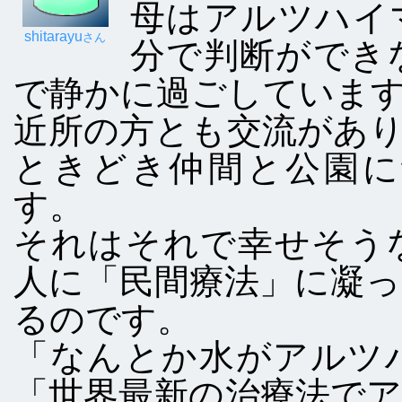
母はアルツハイ
shitarayu
さん
分で判断ができ
で静かに過ごしていま
近所の方とも交流があ
ときどき仲間と公園に
す。
それはそれで幸せそう
人に「民間療法」に凝
るのです。
「なんとか水がアルツ
「世界最新の治療法で