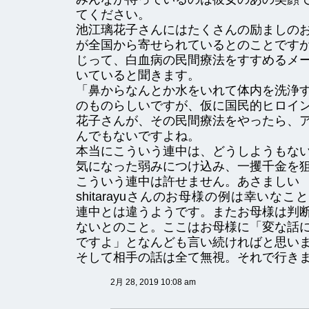
てください。
池江璃花子さんにはたくさんの励ましの
が全国から寄せられているとのことです
じって、白血病の民間療法をすすめるメ
いていると聞きます。
「鼻からなんとか水をいれて体内を洗浄
のものらしいですが、仮に国民的ヒロイ
花子さんが、その民間療法をやったら、
んでもないですよね。
本当にこういう連中は、どうしようもな
気になった弱みにつけ込み、一攫千金を
こういう連中は許せません。あさましい
shitarayuさんのお母様の例は幸いな
連中とは違うようです。またお母様は判
ないとのこと。ここはお母様に「変な話
ですよ」となんども言い続ければと思い
そして相手の話は全て無視。それで行き
2月 28, 2019 10:08 am