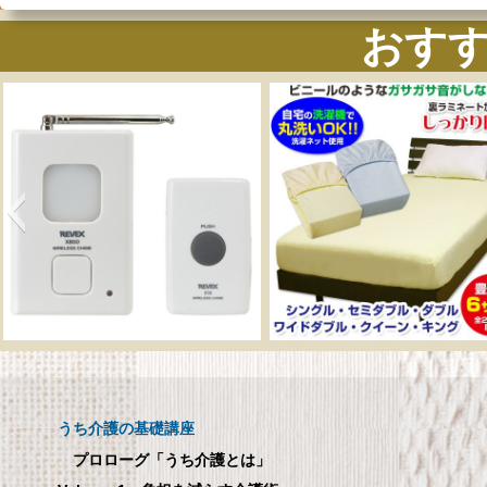
おす
ャイムセット
メーカー直販 ベッド用ボ
介助用
810
ックスシーツ 防水シー
ック
ツ 【介護シーツ･ベッド
ムセット X810
用防水シーツ】シングル
うち介護の基礎講座
介助用食
100×200×30cm クリーム
ープ・
プロローグ「うち介護とは」
メーカー直販 ベッド用ボックス