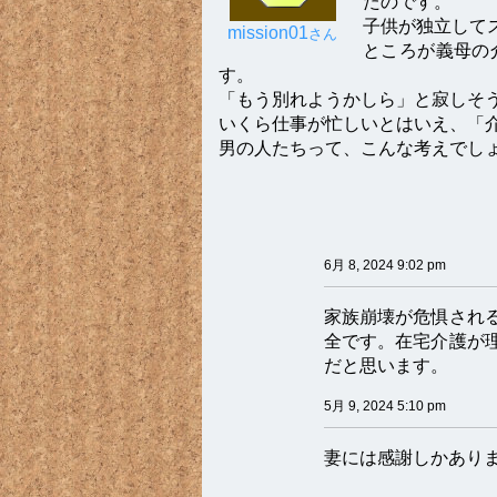
たのです。
子供が独立して
mission01
さん
ところが義母の
す。
「もう別れようかしら」と寂しそ
いくら仕事が忙しいとはいえ、「
男の人たちって、こんな考えでし
6月 8, 2024 9:02 pm
家族崩壊が危惧され
全です。在宅介護が
だと思います。
5月 9, 2024 5:10 pm
妻には感謝しかあり