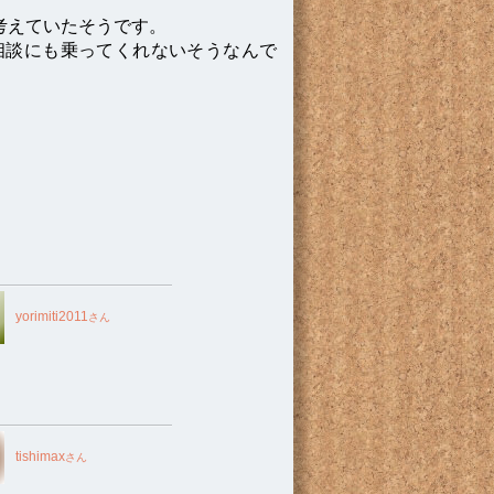
考えていたそうです。
相談にも乗ってくれないそうなんで
e
yorimiti2011
さん
tishimax
さん