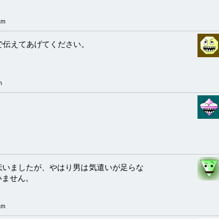
am
で伝えてあげてください。
m
伝いましたが、やはり男は気遣いが足らな
いません。
am