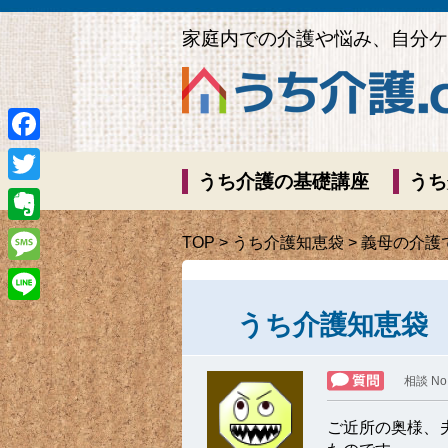
家庭内での介護や悩み、自分ケ
Facebook
うち介護の基礎講座
うち
Twitter
Evernote
TOP
>
うち介護知恵袋
> 義母の介護
Message
Line
うち介護知恵袋
相談 No
ご近所の奥様、