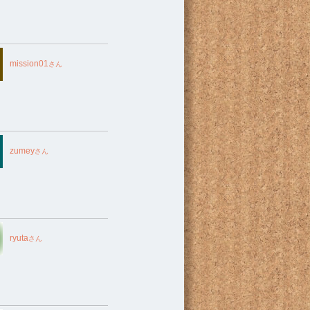
mission01
さん
zumey
さん
ryuta
さん