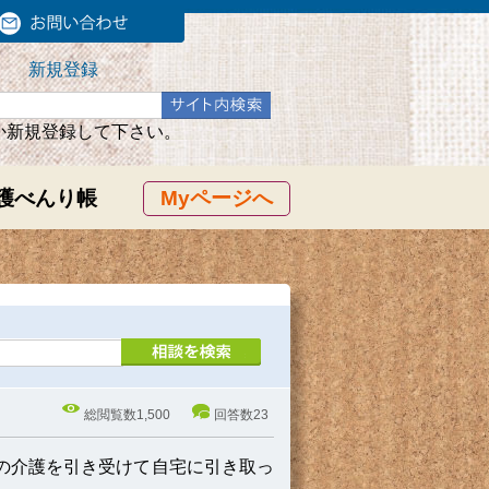
新規登録
か新規登録して下さい。
護べんり帳
Myページへ
総閲覧数
1,500
回答数
23
の介護を引き受けて自宅に引き取っ