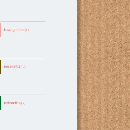
kawagoebito
さん
mission01
さん
reikoreiko
さん