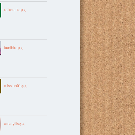
reikoreiko
さん
kunihiro
さん
mission01
さん
amaryllis
さん