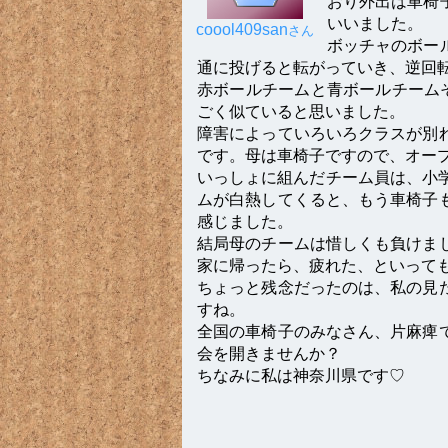
おり外出は車椅
いいました。
coool409san
さん
ボッチャのボー
通に投げると転がっていき、逆回
赤ボールチームと青ボールチーム
ごく似ていると思いました。
障害によっていろいろクラスが別
です。母は車椅子ですので、オー
いっしょに組んだチーム員は、小
ムが白熱してくると、もう車椅子
感じました。
結局母のチームは惜しくも負けま
家に帰ったら、疲れた、といって
ちょっと残念だったのは、私の見
すね。
全国の車椅子のみなさん、片麻痺
会を開きませんか？
ちなみに私は神奈川県です♡