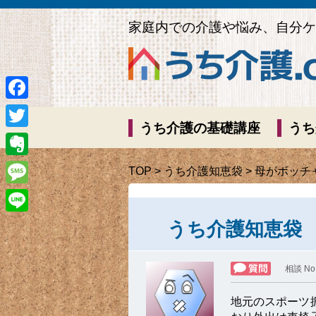
家庭内での介護や悩み、自分ケ
Facebook
うち介護の基礎講座
うち
Twitter
Evernote
TOP
>
うち介護知恵袋
> 母がボッ
Message
Line
うち介護知恵袋
相談 No
地元のスポーツ