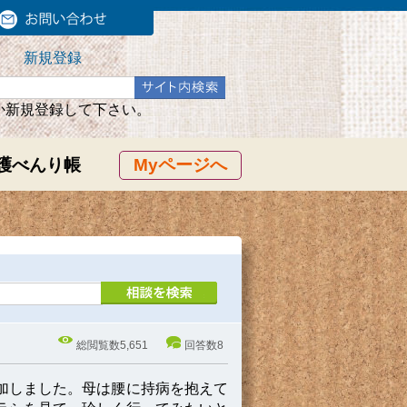
新規登録
か新規登録して下さい。
護べんり帳
Myページへ
総閲覧数
5,651
回答数
8
加しました。母は腰に持病を抱えて