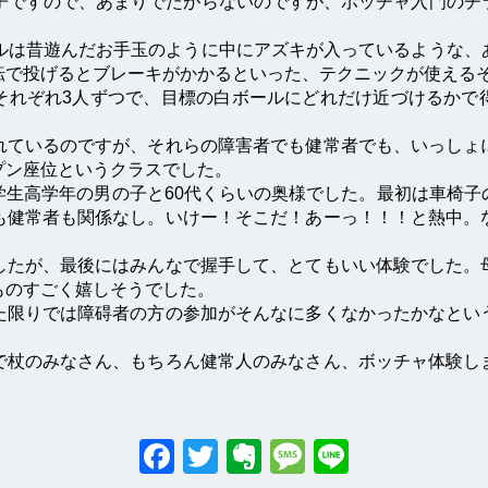
子ですので、あまりでたがらないのですが、ボッチャ入門のチ
ルは昔遊んだお手玉のように中にアズキが入っているような、
転で投げるとブレーキがかかるといった、テクニックが使える
それぞれ3人ずつで、目標の白ボールにどれだけ近づけるかで
れているのですが、それらの障害者でも健常者でも、いっしょ
プン座位というクラスでした。
学生高学年の男の子と60代くらいの奥様でした。最初は車椅子
も健常者も関係なし。いけー！そこだ！あーっ！！！と熱中。
したが、最後にはみんなで握手して、とてもいい体験でした。
ものすごく嬉しそうでした。
た限りでは障碍者の方の参加がそんなに多くなかったかなとい
で杖のみなさん、もちろん健常人のみなさん、ボッチャ体験し
Facebook
Twitter
Evernote
Messag
Line