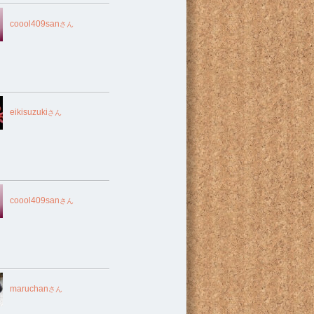
coool409san
さん
eikisuzuki
さん
coool409san
さん
maruchan
さん