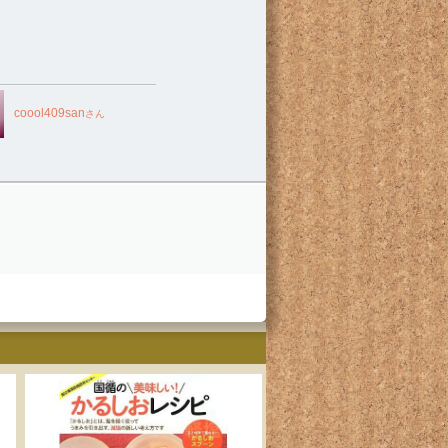
coool409san
さん