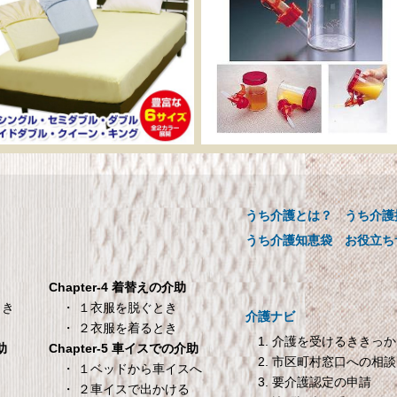
ーカー直販 ベッド用ボ
介助用食器 らくらく
ックスシーツ 防水シー
ックンスープ・お茶
ツ 【介護シーツ･ベッド
【介護用品】
用防水シーツ】シングル
うち介護とは？
うち介護
介助用食器 らくらくゴック
00×200×30cm クリーム
ープ・お茶用【介護用品】
うち介護知恵袋
お役立ち
メーカー直販 ベッド用ボックス
ーツ 防水シーツ 【介護シーツ･
Chapter-4 着替えの介助
ベッド用防水シーツ】シングル
・ １衣服を脱ぐとき
とき
介護ナビ
100×200×30cm クリーム
・ ２衣服を着るとき
1. 介護を受けるききっ
Chapter-5 車イスでの介助
助
2. 市区町村窓口への相談
TANITA 【乗った人をピ
オムロン HEM-7200 
・ １ベッドから車イスへ
き
3. 要介護認定の申請
タリと当てる「乗るピタ
動血圧計
・ ２車イスで出かける