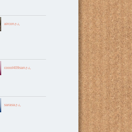
aircon
さん
coool409san
さん
sarasa
さん