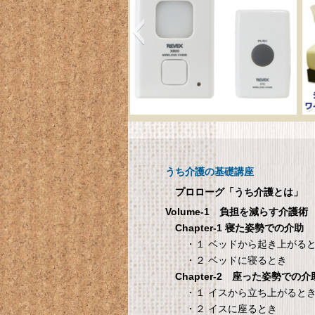
呼び出しチャイムセット
メ
X810
呼び出しチャイムセット X810
うち介護の基礎講座
1
プロローグ「うち介護とは」
Volume-1 負担を減らす介護術
シ
Chapter-1 寝た姿勢での介助
・１ ベッドから起き上がる
・２ ベッドに寝るとき
Chapter-2 座った姿勢での介
国際病院の 愛情健
タンスのゲン 介護用ベ
・１ イスから立ち上がると
康レシピ
ッドテーブル キャスタ
・２ イスに座るとき