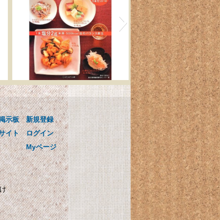
ゴ
国循の美味しい! かるし
用
おレシピ 0.1mlまで量れ
る! かるしおスプーン3本
掲示板
新規登録
セットつき
ンス
国循の美味しい! かるしおレシピ
サイト
ログイン
0.1mlまで量れる! かるしおスプー
Myページ
ン3本セットつき
かけ
自
SHARP プラズマクラス
ター搭載 加湿機 気化式