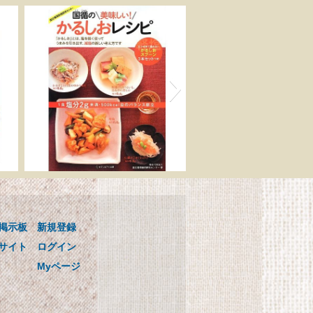
ゴ
国循の美味しい! かるし
用
おレシピ 0.1mlまで量れ
る! かるしおスプーン3本
掲示板
新規登録
セットつき
ンス
国循の美味しい! かるしおレシピ
サイト
ログイン
0.1mlまで量れる! かるしおスプー
Myページ
ン3本セットつき