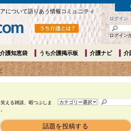
アについて語りあう情報コミュニティ
ログイン
ログイン
介護知恵袋
うち介護掲示板
介護ナビ
介
に
ら笑える雑談、暇つぶしま
う。
話題を投稿する