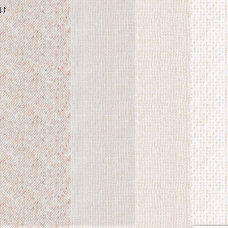
かけ
自
SHARP プラズマクラス
ター搭載 加湿機 気化式
パーソナルタイプ ブル
計
ー系 HV-C30-A
SHARP プラズマクラスター搭載
加湿機 気化式 パーソナルタイプ
ブルー系 HV-C30-A