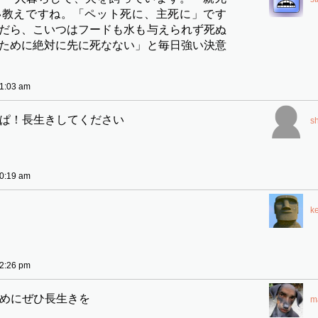
い教えですね。「ペット死に、主死に」です
だら、こいつはフードも水も与えられず死ぬ
ために絶対に先に死なない」と毎日強い決意
1:03 am
ぱ！長生きしてください
s
0:19 am
k
2:26 pm
めにぜひ長生きを
m