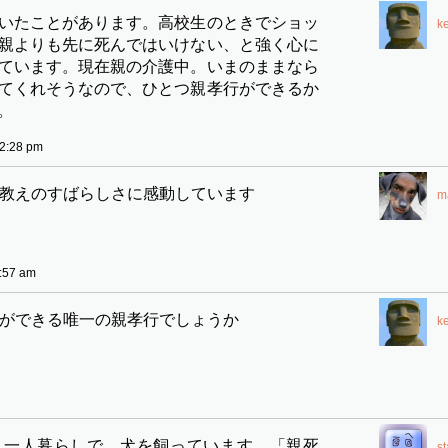
いたことがあります。高校生のときでショッ
k
親よりも先に死んではいけない、と強く心に
ています。現在親の介護中。いまのままなら
てくれそうなので、ひとつ親孝行ができるか
。
2:28 pm
教えのすばらしさに感動しています
m
:57 am
ができる唯一の親孝行でしょうか
k
。一人暮らしで、犬を飼っています。「親死
s