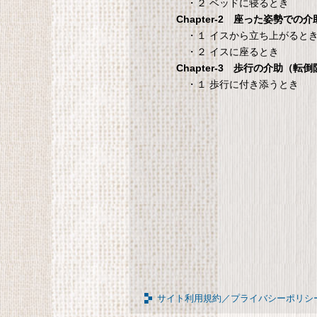
・２ ベッドに寝るとき
Chapter-2 座った姿勢での介
国際病院の 愛情健
タンスのゲン 介護用ベ
・１ イスから立ち上がると
康レシピ
ッドテーブル キャスタ
・２ イスに座るとき
ー付き 伸縮式 高さ調節
際病院の 愛情健康レシピ
Chapter-3 歩行の介助（転
可能 Licht リヒト
・１ 歩行に付き添うとき
65090050BR
T
タンスのゲン 介護用ベッドテー
ブル キャスター付き 伸縮式 高さ
調節可能 Licht リヒト
65090050BR
サイト利用規約／プライバシーポリシ