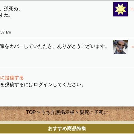
、孫死ぬ」
t
すね。
:37 am
識をカバーしていただき、ありがとうございます。
m
を投稿するにはログインしてください。
TOP
>
うち介護掲示板
> 親死に子死に
おすすめ商品特集