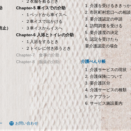
100×200×30cm クリーム
・ ２衣服を着るとき
1. 介護を受けるききっ
Chapter-5 車イスでの介助
助
2. 市区町村窓口への相談
TANITA 【乗った人をピ
オムロン HEM-7200 
・ １ベッドから車イスへ
き
3. 要介護認定の申請
タリと当てる「乗るピタ
動血圧計
・ ２車イスで出かける
4. 訪問調査を受ける
機能」搭載】 体組成計
オムロン HEM-7200 自動血圧
・ ３車イスからイスへ
倒防止）
5. 要介護度の決定
ホワイト BC-754-WH
Chapter-6 入浴とトイレの介助
6. 認定を受けたら
ANITA 【乗った人をピタリと当
・ １入浴をするとき
要介護認定の場合
・ ２トイレに付き添うとき
てる「乗るピタ機能」搭載】 体
Chapter-7 食事の介助
組成計 ホワイト BC-754-WH
介護べんり帳
Chapter-8 服薬の介助
1. 介護サービスの現状
2. 介護保険について
3. 要介護区分
4. 介護サービスの種類
5. ケアプラン
6. サービス施設案内
ー
お問い合わせ