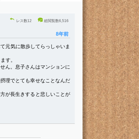
レス数
12
総閲覧数
6,516
8年前
れて元気に散歩してらっしゃいま
します。
ません。息子さんはマンションに
の摂理でとても幸せなことなんだ
の方が長生きすると悲しいことが