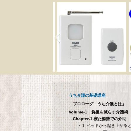
呼び出しチャイムセット
メ
X810
呼び出しチャイムセット X810
うち介護の基礎講座
1
プロローグ「うち介護とは」
Volume-1 負担を減らす介護術
シ
Chapter-1 寝た姿勢での介助
・１ ベッドから起き上がる