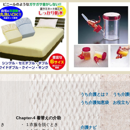
ーカー直販 ベッド用ボ
介助用食器 らくらく
ックスシーツ 防水シー
ックンスープ・お茶
ツ 【介護シーツ･ベッド
【介護用品】
用防水シーツ】シングル
うち介護とは？
うち介護
介助用食器 らくらくゴック
00×200×30cm クリーム
ープ・お茶用【介護用品】
うち介護知恵袋
お役立ち
メーカー直販 ベッド用ボックス
ーツ 防水シーツ 【介護シーツ･
Chapter-4 着替えの介助
ベッド用防水シーツ】シングル
・ １衣服を脱ぐとき
とき
介護ナビ