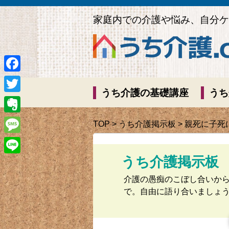
家庭内での介護や悩み、自分ケ
Facebook
うち介護の基礎講座
うち
Twitter
Evernote
TOP
>
うち介護掲示板
> 親死に子死
Message
うち介護掲示板
Line
介護の愚痴のこぼし合いか
で。自由に語り合いましょ