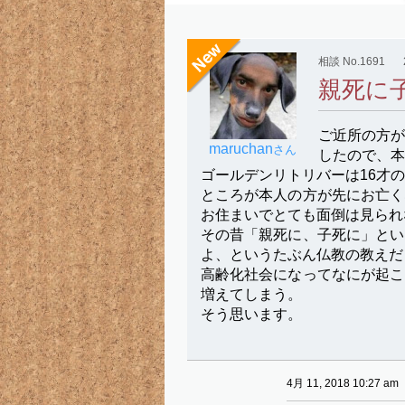
相談 No.1691
親死に
ご近所の方
maruchan
さん
したので、本
ゴールデンリトリバーは16才
ところが本人の方が先にお亡く
お住まいでとても面倒は見られ
その昔「親死に、子死に」とい
よ、というたぶん仏教の教えだ
高齢化社会になってなにが起こ
増えてしまう。
そう思います。
4月 11, 2018 10:27 am