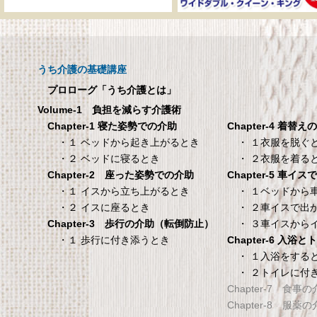
呼び出しチャイムセット
メーカー直販 ベッド
X810
ックスシーツ 防水
ツ 【介護シーツ･ベ
呼び出しチャイムセット X810
用防水シーツ】シン
うち介護の基礎講座
100×200×30cm ク
プロローグ「うち介護とは」
メーカー直販 ベッド用ボ
Volume-1 負担を減らす介護術
シーツ 防水シーツ 【介護シ
Chapter-4 着替え
Chapter-1 寝た姿勢での介助
ベッド用防水シーツ】シン
・ １衣服を脱ぐ
・１ ベッドから起き上がるとき
100×200×30cm クリー
・ ２衣服を着る
・２ ベッドに寝るとき
Chapter-5 車イ
Chapter-2 座った姿勢での介助
タンスのゲン 介護用ベ
TANITA 【乗った人
・ １ベッドから
・１ イスから立ち上がるとき
ッドテーブル キャスタ
タリと当てる「乗る
・ ２車イスで出
・２ イスに座るとき
ー付き 伸縮式 高さ調節
機能」搭載】 体組
・ ３車イスから
Chapter-3 歩行の介助（転倒防止）
可能 Licht リヒト
ホワイト BC-754-
Chapter-6 入浴
・１ 歩行に付き添うとき
65090050BR
TANITA 【乗った人をピタ
・ １入浴をする
・ ２トイレに付
タンスのゲン 介護用ベッドテー
てる「乗るピタ機能」搭載
Chapter-7 食事
ブル キャスター付き 伸縮式 高さ
組成計 ホワイト BC-754-
Chapter-8 服薬
調節可能 Licht リヒト