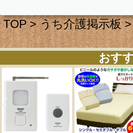
TOP
>
うち介護掲示板
>
おす