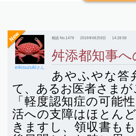
相談 No.1479
2016年06月9日
14:28:58
舛添都知事へ
eikisuzuki
さん
あやふやな答
て、あるお医者さまが
「軽度認知症の可能
活への支障はほとん
きますし、領収書も