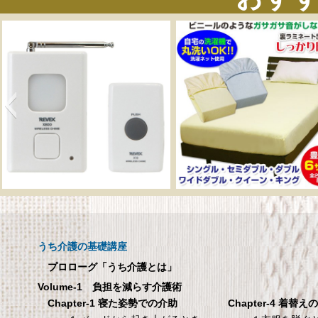
呼び出しチャイムセット
メーカー直販 ベッド
X810
ックスシーツ 防水
ツ 【介護シーツ･ベ
呼び出しチャイムセット X810
用防水シーツ】シン
うち介護の基礎講座
100×200×30cm ク
プロローグ「うち介護とは」
メーカー直販 ベッド用ボ
Volume-1 負担を減らす介護術
シーツ 防水シーツ 【介護シ
Chapter-4 着替え
Chapter-1 寝た姿勢での介助
ベッド用防水シーツ】シン