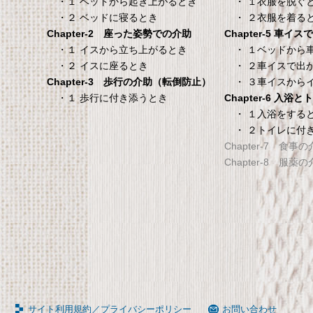
・ １衣服を脱ぐ
・１ ベッドから起き上がるとき
100×200×30cm クリー
・ ２衣服を着る
・２ ベッドに寝るとき
Chapter-5 車イ
Chapter-2 座った姿勢での介助
タンスのゲン 介護用ベ
TANITA 【乗った人
・ １ベッドから
・１ イスから立ち上がるとき
ッドテーブル キャスタ
タリと当てる「乗る
・ ２車イスで出
・２ イスに座るとき
ー付き 伸縮式 高さ調節
機能」搭載】 体組
・ ３車イスから
Chapter-3 歩行の介助（転倒防止）
可能 Licht リヒト
ホワイト BC-754-
Chapter-6 入浴
・１ 歩行に付き添うとき
65090050BR
TANITA 【乗った人をピタ
・ １入浴をする
・ ２トイレに付
タンスのゲン 介護用ベッドテー
てる「乗るピタ機能」搭載
Chapter-7 食事
ブル キャスター付き 伸縮式 高さ
組成計 ホワイト BC-754-
Chapter-8 服薬
調節可能 Licht リヒト
65090050BR
サイト利用規約／プライバシーポリシー
お問い合わせ