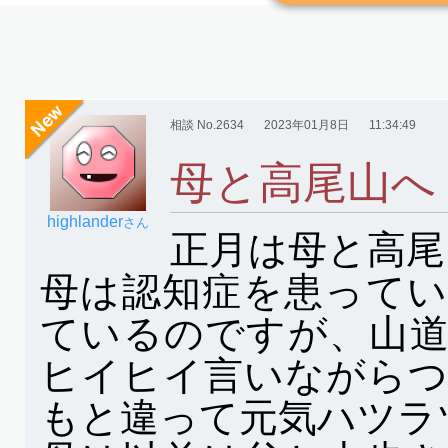
相談 No.2634
2023年01月8日
11:34:49
母と高尾山へ
highlander
さん
正月は母と高尾
母は認知症を患って
ているのですが、山
ヒイヒイ言いながら
もと違って元気ハツラ