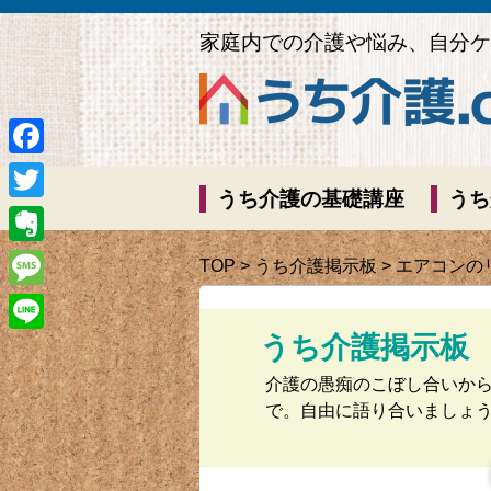
家庭内での介護や悩み、自分ケ
Facebook
うち介護の基礎講座
うち
Twitter
Evernote
TOP
>
うち介護掲示板
> エアコンの
Message
うち介護掲示板
Line
介護の愚痴のこぼし合いか
で。自由に語り合いましょ