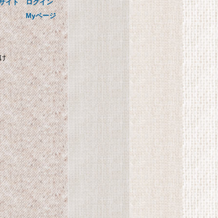
国循の美味しい! かるしおレシピ
サイト
ログイン
0.1mlまで量れる! かるしおスプー
Myページ
ン3本セットつき
かけ
自
SHARP プラズマクラス
ター搭載 加湿機 気化式
パーソナルタイプ ブル
計
ー系 HV-C30-A
SHARP プラズマクラスター搭載
加湿機 気化式 パーソナルタイプ
ブルー系 HV-C30-A