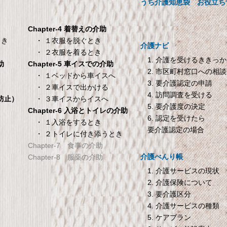
00×200×30cm クリーム
ープ・お茶用【介護用品】
うち介護知恵袋
お役立ち
メーカー直販 ベッド用ボックス
ーツ 防水シーツ 【介護シーツ･
Chapter-4 着替えの介助
ベッド用防水シーツ】シングル
・ １衣服を脱ぐとき
とき
介護ナビ
100×200×30cm クリーム
・ ２衣服を着るとき
1. 介護を受けるききっ
Chapter-5 車イスでの介助
助
2. 市区町村窓口への相談
TANITA 【乗った人をピ
オムロン HEM-7200 
・ １ベッドから車イスへ
き
3. 要介護認定の申請
タリと当てる「乗るピタ
動血圧計
・ ２車イスで出かける
4. 訪問調査を受ける
機能」搭載】 体組成計
オムロン HEM-7200 自動血圧
・ ３車イスからイスへ
倒防止）
5. 要介護度の決定
ホワイト BC-754-WH
Chapter-6 入浴とトイレの介助
6. 認定を受けたら
ANITA 【乗った人をピタリと当
・ １入浴をするとき
要介護認定の場合
・ ２トイレに付き添うとき
てる「乗るピタ機能」搭載】 体
Chapter-7 食事の介助
組成計 ホワイト BC-754-WH
介護べんり帳
Chapter-8 服薬の介助
1. 介護サービスの現状
2. 介護保険について
3. 要介護区分
4. 介護サービスの種類
5. ケアプラン