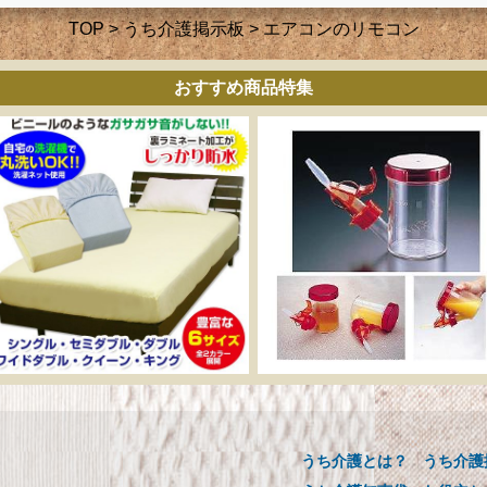
TOP
>
うち介護掲示板
> エアコンのリモコン
おすすめ商品特集
ーカー直販 ベッド用ボ
介助用食器 らくらく
ックスシーツ 防水シー
ックンスープ・お茶
ツ 【介護シーツ･ベッド
【介護用品】
用防水シーツ】シングル
うち介護とは？
うち介護
介助用食器 らくらくゴック