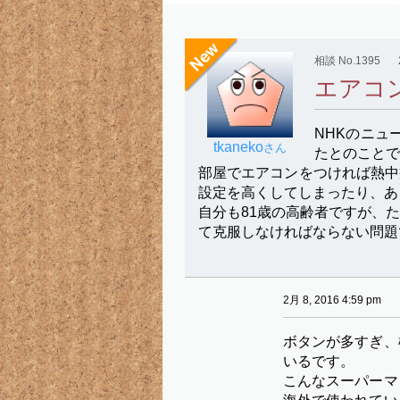
相談 No.1395
エアコ
NHKのニ
tkaneko
さん
たとのことで
部屋でエアコンをつければ熱中
設定を高くしてしまったり、あ
自分も81歳の高齢者ですが、
て克服しなければならない問題
2月 8, 2016 4:59 pm
ボタンが多すぎ、
いるです。
こんなスーパーマ