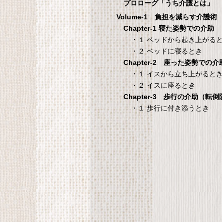
1
プロローグ「うち介護とは」
Volume-1 負担を減らす介護術
シ
Chapter-1 寝た姿勢での介助
・１ ベッドから起き上がる
・２ ベッドに寝るとき
Chapter-2 座った姿勢での介
国際病院の 愛情健
タンスのゲン 介護用ベ
・１ イスから立ち上がると
康レシピ
ッドテーブル キャスタ
・２ イスに座るとき
ー付き 伸縮式 高さ調節
際病院の 愛情健康レシピ
Chapter-3 歩行の介助（転
可能 Licht リヒト
・１ 歩行に付き添うとき
65090050BR
T
タンスのゲン 介護用ベッドテー
ブル キャスター付き 伸縮式 高さ
調節可能 Licht リヒト
65090050BR