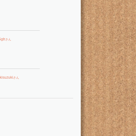
5gtr
さん
kisuzuki
さん