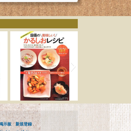
ゴ
国循の美味しい! かるし
用
おレシピ 0.1mlまで量れ
る! かるしおスプーン3本
掲示板
新規登録
セットつき
ンス