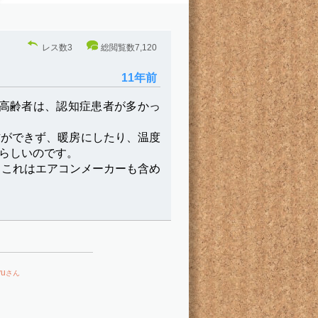
レス数
3
総閲覧数
7,120
11年前
た高齢者は、認知症患者が多かっ
作ができず、暖房にしたり、温度
らしいのです。
。これはエアコンメーカーも含め
yu
さん