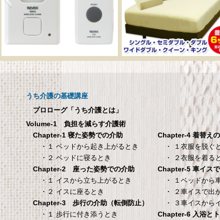
タンスのゲン 介護用ベ
TANITA 【乗った人
ッドテーブル キャスタ
タリと当てる「乗る
ー付き 伸縮式 高さ調節
機能」搭載】 体組
可能 Licht リヒト
ホワイト BC-754-
うち介護の基礎講座
65090050BR
TANITA 【乗った人をピタ
プロローグ「うち介護とは」
タンスのゲン 介護用ベッドテー
てる「乗るピタ機能」搭載
Volume-1 負担を減らす介護術
ブル キャスター付き 伸縮式 高さ
組成計 ホワイト BC-754-
Chapter-4 着替え
Chapter-1 寝た姿勢での介助
調節可能 Licht リヒト
・ １衣服を脱ぐ
・１ ベッドから起き上がるとき
65090050BR
・ ２衣服を着る
・２ ベッドに寝るとき
Chapter-5 車イ
Chapter-2 座った姿勢での介助
・ １ベッドから
・１ イスから立ち上がるとき
・ ２車イスで出
・２ イスに座るとき
・ ３車イスから
Chapter-3 歩行の介助（転倒防止）
Chapter-6 入浴
・１ 歩行に付き添うとき