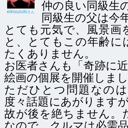
仲の良い同級生
eikisuzuki
さん
同級生の父は今年
とても元気で、風景画
と、とてもこの年齢に
たくありません。
お医者さんも「奇跡に
絵画の個展を開催しま
ただひとつ問題なのは
度々話題にあがります
故が後を絶ちません。
なので、クルマは必需