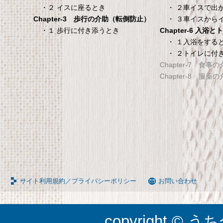
ッドテーブル キャスタ
タリと当てる「乗る
・ ２車イスで出
・２ イスに座るとき
ー付き 伸縮式 高さ調節
機能」搭載】 体組
・ ３車イスから
Chapter-3 歩行の介助（転倒防止）
可能 Licht リヒト
ホワイト BC-754-
Chapter-6 入浴
・１ 歩行に付き添うとき
65090050BR
TANITA 【乗った人をピタ
・ １入浴をする
・ ２トイレに付
タンスのゲン 介護用ベッドテー
てる「乗るピタ機能」搭載
Chapter-7 食事
ブル キャスター付き 伸縮式 高さ
組成計 ホワイト BC-754-
Chapter-8 服薬
調節可能 Licht リヒト
65090050BR
サイト利用規約／プライバシーポリシー
お問い合わせ
copyright © うち介