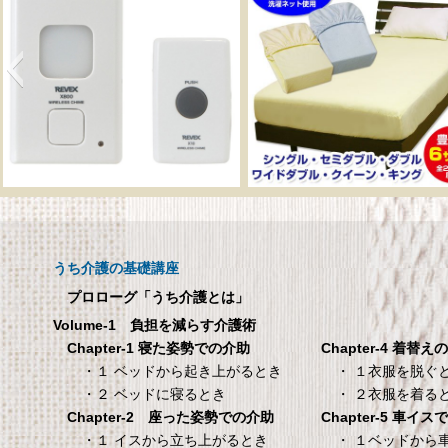
呼び出しチャイムセット
メーカー直販 ベッド
X810
ックスシーツ 防水
ツ 【介護シーツ･ベ
呼び出しチャイムセット X810
用防水シーツ】シン
うち介護の基礎講座
100×200×30cm ク
プロローグ「うち介護とは」
メーカー直販 ベッド用ボ
Volume-1 負担を減らす介護術
シーツ 防水シーツ 【介護シ
Chapter-4 着替え
Chapter-1 寝た姿勢での介助
ベッド用防水シーツ】シン
・ １衣服を脱ぐ
・１ ベッドから起き上がるとき
100×200×30cm クリー
・ ２衣服を着る
・２ ベッドに寝るとき
Chapter-5 車イ
Chapter-2 座った姿勢での介助
タンスのゲン 介護用ベ
TANITA 【乗った人
・ １ベッドから
・１ イスから立ち上がるとき