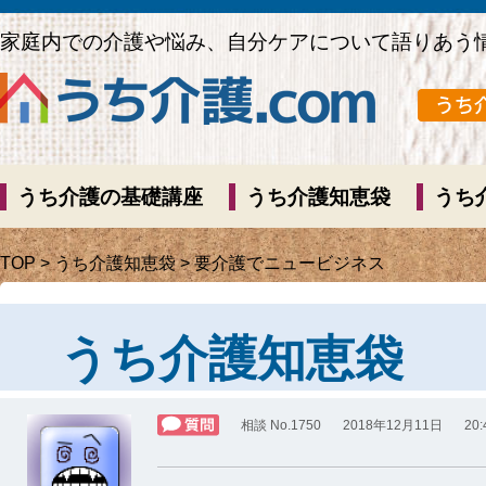
家庭内での介護や悩み、自分ケアについて語りあう
うち介護の基礎講座
うち介護知恵袋
うち
TOP
>
うち介護知恵袋
> 要介護でニュービジネス
うち介護知恵袋
相談 No.1750
2018年12月11日
20: