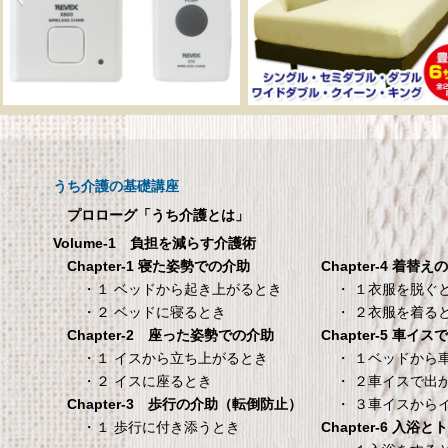
呼び出しチャイムセット
メーカー直販 ベッド
X810
ックスシーツ 防水
ツ 【介護シーツ･ベ
呼び出しチャイムセット X810
用防水シーツ】シン
うち介護の基礎講座
100×200×30cm ク
プロローグ「うち介護とは」
メーカー直販 ベッド用ボ
Volume-1 負担を減らす介護術
シーツ 防水シーツ 【介護シ
Chapter-4 着替え
Chapter-1 寝た姿勢での介助
ベッド用防水シーツ】シン
・ １衣服を脱ぐ
・１ ベッドから起き上がるとき
100×200×30cm クリー
・ ２衣服を着る
・２ ベッドに寝るとき
Chapter-5 車イ
Chapter-2 座った姿勢での介助
タンスのゲン 介護用ベ
TANITA 【乗った人
・ １ベッドから
・１ イスから立ち上がるとき
ッドテーブル キャスタ
タリと当てる「乗る
・ ２車イスで出
・２ イスに座るとき
ー付き 伸縮式 高さ調節
機能」搭載】 体組
・ ３車イスから
Chapter-3 歩行の介助（転倒防止）
可能 Licht リヒト
ホワイト BC-754-
Chapter-6 入浴
・１ 歩行に付き添うとき