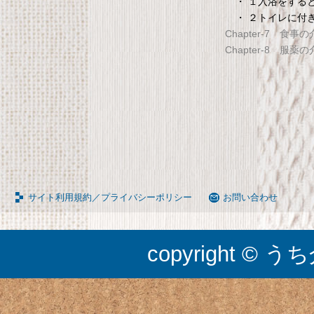
65090050BR
TANITA 【乗った人をピタ
・ １入浴をする
・ ２トイレに付
タンスのゲン 介護用ベッドテー
てる「乗るピタ機能」搭載
Chapter-7 食事
ブル キャスター付き 伸縮式 高さ
組成計 ホワイト BC-754-
Chapter-8 服薬
調節可能 Licht リヒト
65090050BR
サイト利用規約／プライバシーポリシー
お問い合わせ
copyright © うち介