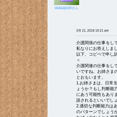
wasayuri
さん
3月 21, 2018 10:21 am
介護関係の仕事をし
私なりにお答えしま
以下、コピペで申し
＜
介護関連の仕事をし
いですね。お姉さま
とおもいます。
1.お姉さまは、日常
ょうか？もし判断能
にあう可能性もあり
談されるといいでし
2.適切な判断能力は
のパターンでしょう