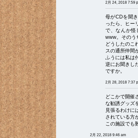
2月 24, 2018 7:59 
母がCDを聞
ったら、ヒー
で、なんか怪
www。その
どうしたのこ
スの通所仲間
ふうには私は
逆にお聞きし
ですか。
2月 28, 2018 7:37 
どこかで開催
な勧誘グッズ
見張るわけに
されている方
この施設でも
2月 22, 2018 9:46 am