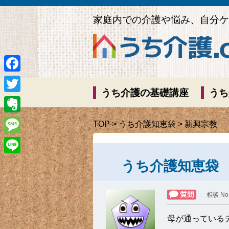
家庭内での介護や悩み、自分ケ
Facebook
うち介護の基礎講座
うち
Twitter
Evernote
TOP
>
うち介護知恵袋
> 新興宗教
Message
Line
うち介護知恵袋
相談 No
母が通っている