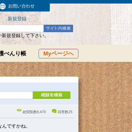
新規登録
か新規登録して下さい。
護べんり帳
Myページへ
総閲覧数
8,470
回答数
25
なんですかね。