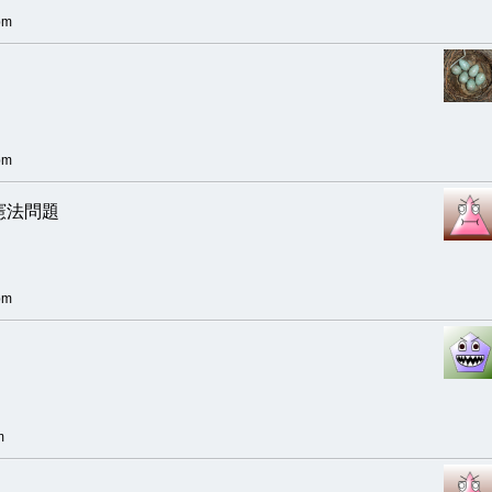
pm
pm
憲法問題
pm
m