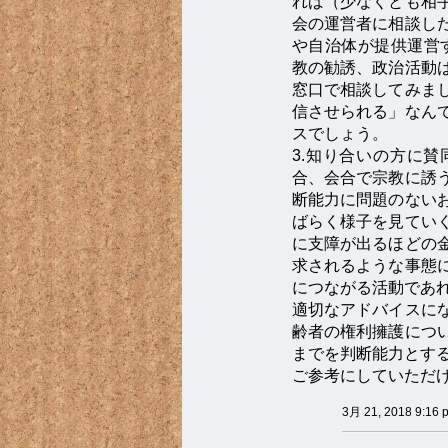
れば（少なくとも相
会の運営者に相談し
や自治体が提供運営
教の勧誘、政治活動
窓口で相談してみま
信させられる」なん
スでしょう。
3.知り合いの方に
合、会合で宗教に誘
断能力に問題のない
ばらく様子を見てい
に支障が出るほどの
求されるような事態
につながる活動であ
適切なアドバイスに
齢者の権利擁護につ
までを判断能力とす
ご参考にしていただ
3月 21, 2018 9:16 