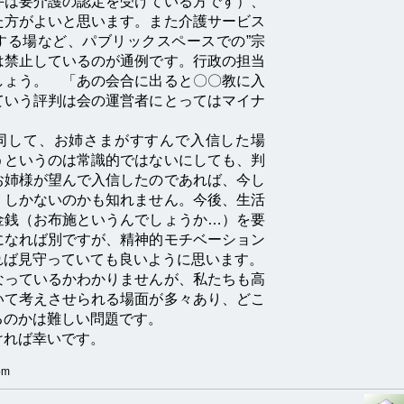
手は要介護の認定を受けている方です）、
た方がよいと思います。また介護サービス
する場など、パブリックスペースでの”宗
は禁止しているのが通例です。行政の担当
しょう。 「あの会合に出ると〇〇教に入
ていう評判は会の運営者にとってはマイナ
賛同して、お姉さまがすすんで入信した場
うというのは常識的ではないにしても、判
お姉様が望んで入信したのであれば、今し
くしかないのかも知れません。今後、生活
金銭（お布施というんでしょうか…）を要
になれば別ですが、精神的モチベーション
れば見守っていても良いように思います。
なっているかわかりませんが、私たちも高
いて考えさせられる場面が多々あり、どこ
るのかは難しい問題です。
ければ幸いです。
pm