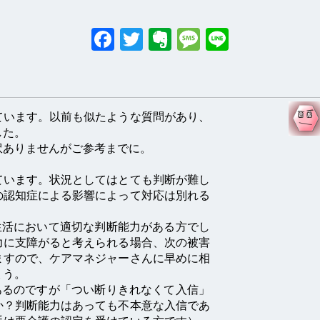
Facebook
Twitter
Evernote
Messag
Line
ています。以前も似たような質問があり、
した。
訳ありませんがご参考までに。
ています。状況としてはとても判断が難し
の認知症による影響によって対応は別れる
生活において適切な判断能力がある方でし
力に支障がると考えられる場合、次の被害
ますので、ケアマネジャーさんに早めに相
ょう。
あるのですが「つい断りきれなくて入信」
か？判断能力はあっても不本意な入信であ