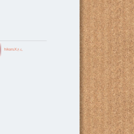
e
hikaruX
さん