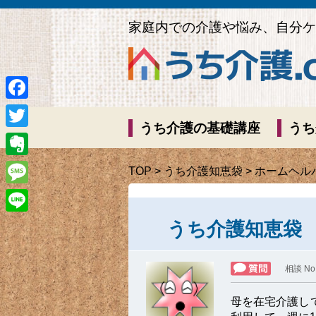
家庭内での介護や悩み、自分ケ
Facebook
うち介護の基礎講座
うち
Twitter
Evernote
TOP
>
うち介護知恵袋
> ホームヘ
Message
Line
うち介護知恵袋
相談 No
母を在宅介護し