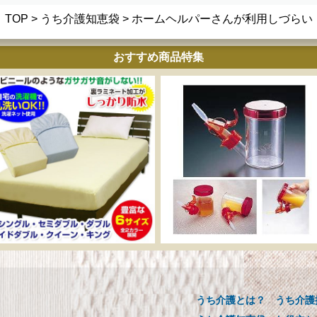
TOP
>
うち介護知恵袋
> ホームヘルパーさんが利用しづらい
おすすめ商品特集
ーカー直販 ベッド用ボ
介助用食器 らくらく
ックスシーツ 防水シー
ックンスープ・お茶
ツ 【介護シーツ･ベッド
【介護用品】
用防水シーツ】シングル
うち介護とは？
うち介護
介助用食器 らくらくゴック