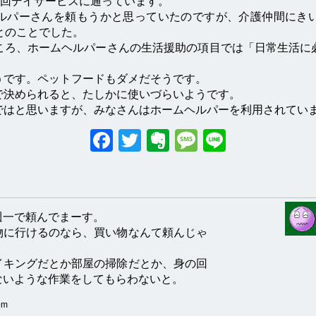
1回デイサービスに通っています。
ルパーさんを頼もうかと思っていたのですが、介護仲間にき
とのことでした。
ころ、ホームヘルパーさんの生活援助の項目では「日常生活に
うです。ペットフードもダメだそうです。
で決められると、たしかに使いづらいようです。
ではと思いますが、みなさんはホームヘルパーを利用されてい
Facebook
Twitter
Evernote
Messag
Line
週一で頼んでまーす。
物に行けるのなら、買い物なんて頼んじゃ
イキングだとか部屋の掃除だとか、身の回
ないような作業をしてもらわないと。
pm