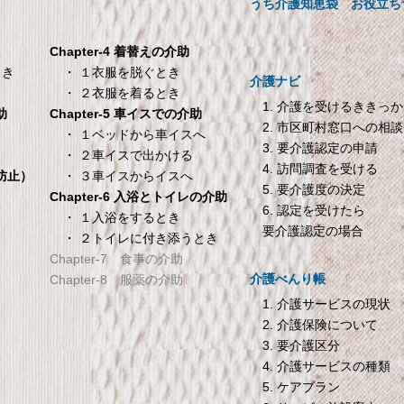
00×200×30cm クリーム
ープ・お茶用【介護用品】
うち介護知恵袋
お役立ち
メーカー直販 ベッド用ボックス
ーツ 防水シーツ 【介護シーツ･
Chapter-4 着替えの介助
ベッド用防水シーツ】シングル
・ １衣服を脱ぐとき
とき
介護ナビ
100×200×30cm クリーム
・ ２衣服を着るとき
1. 介護を受けるききっ
Chapter-5 車イスでの介助
助
2. 市区町村窓口への相談
TANITA 【乗った人をピ
オムロン HEM-7200 
・ １ベッドから車イスへ
き
3. 要介護認定の申請
タリと当てる「乗るピタ
動血圧計
・ ２車イスで出かける
4. 訪問調査を受ける
機能」搭載】 体組成計
オムロン HEM-7200 自動血圧
・ ３車イスからイスへ
倒防止）
5. 要介護度の決定
ホワイト BC-754-WH
Chapter-6 入浴とトイレの介助
6. 認定を受けたら
ANITA 【乗った人をピタリと当
・ １入浴をするとき
要介護認定の場合
・ ２トイレに付き添うとき
てる「乗るピタ機能」搭載】 体
Chapter-7 食事の介助
組成計 ホワイト BC-754-WH
介護べんり帳
Chapter-8 服薬の介助
1. 介護サービスの現状
2. 介護保険について
3. 要介護区分
4. 介護サービスの種類
5. ケアプラン