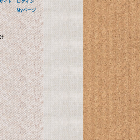
国循の美味しい! かるしおレシピ
サイト
ログイン
0.1mlまで量れる! かるしおスプー
Myページ
ン3本セットつき
かけ
自
SHARP プラズマクラス
ター搭載 加湿機 気化式
パーソナルタイプ ブル
計
ー系 HV-C30-A
SHARP プラズマクラスター搭載
加湿機 気化式 パーソナルタイプ
ブルー系 HV-C30-A