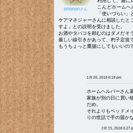
利用して、週に
こんどホームヘ
ononon
さん
「使いづらい」
ケアマネジャーさんに相談したと
すよ」との説明を受けました。
お酒やタバコを頼むのはダメだそ
厳しい線引きがあって、杓子定規
もうちょっと鷹揚にしてもいいの
1月 20, 2018 6:19 pm
ホームヘルパーさん
家族が別の日に買い
だめ。
それよりもベッドメ
りの世話で手の届か
2月 15, 2018 6:27 