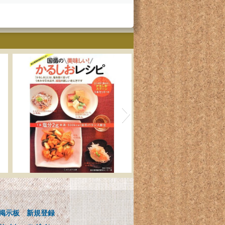
ゴ
国循の美味しい! かるし
用
おレシピ 0.1mlまで量れ
る! かるしおスプーン3本
掲示板
新規登録
セットつき
ンス