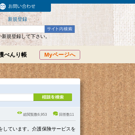
新規登録
か新規登録して下さい。
護べんり帳
Myページへ
総閲覧数
6,953
回答数
11
をしています。介護保険サービスを