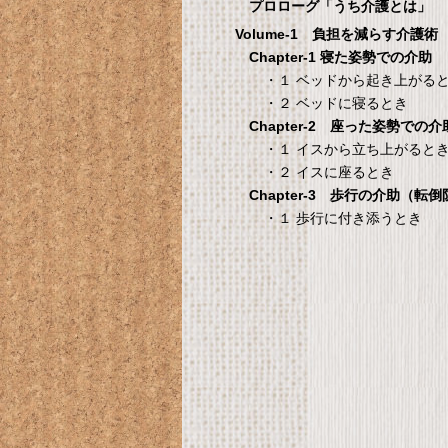
1
プロローグ「うち介護とは」
Volume-1 負担を減らす介護術
シ
Chapter-1 寝た姿勢での介助
・１ ベッドから起き上がる
・２ ベッドに寝るとき
Chapter-2 座った姿勢での介
国際病院の 愛情健
タンスのゲン 介護用ベ
・１ イスから立ち上がると
康レシピ
ッドテーブル キャスタ
・２ イスに座るとき
ー付き 伸縮式 高さ調節
際病院の 愛情健康レシピ
Chapter-3 歩行の介助（転
可能 Licht リヒト
・１ 歩行に付き添うとき
65090050BR
T
タンスのゲン 介護用ベッドテー
ブル キャスター付き 伸縮式 高さ
調節可能 Licht リヒト
65090050BR