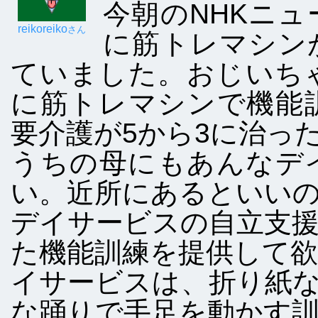
今朝のNHKニ
reikoreiko
さん
に筋トレマシン
ていました。おじいち
に筋トレマシンで機能
要介護が5から3に治っ
うちの母にもあんなデ
い。近所にあるといい
デイサービスの自立支
た機能訓練を提供して
イサービスは、折り紙
な踊りで手足を動かす