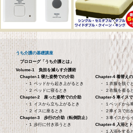
タンスのゲン 介護用ベ
TANITA 【乗った人
ッドテーブル キャスタ
タリと当てる「乗る
ー付き 伸縮式 高さ調節
機能」搭載】 体組
可能 Licht リヒト
ホワイト BC-754-
うち介護の基礎講座
65090050BR
TANITA 【乗った人をピタ
プロローグ「うち介護とは」
タンスのゲン 介護用ベッドテー
てる「乗るピタ機能」搭載
Volume-1 負担を減らす介護術
ブル キャスター付き 伸縮式 高さ
組成計 ホワイト BC-754-
Chapter-4 着替え
Chapter-1 寝た姿勢での介助
調節可能 Licht リヒト
・ １衣服を脱ぐ
・１ ベッドから起き上がるとき
65090050BR
・ ２衣服を着る
・２ ベッドに寝るとき
Chapter-5 車イ
Chapter-2 座った姿勢での介助
・ １ベッドから
・１ イスから立ち上がるとき
・ ２車イスで出
・２ イスに座るとき
・ ３車イスから
Chapter-3 歩行の介助（転倒防止）
Chapter-6 入浴
・１ 歩行に付き添うとき
・ １入浴をする