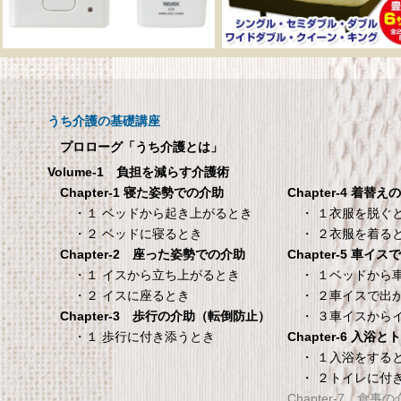
呼び出しチャイムセット
メーカー直販 ベッド
X810
ックスシーツ 防水
ツ 【介護シーツ･ベ
呼び出しチャイムセット X810
用防水シーツ】シン
うち介護の基礎講座
100×200×30cm ク
プロローグ「うち介護とは」
メーカー直販 ベッド用ボ
Volume-1 負担を減らす介護術
シーツ 防水シーツ 【介護シ
Chapter-4 着替え
Chapter-1 寝た姿勢での介助
ベッド用防水シーツ】シン
・ １衣服を脱ぐ
・１ ベッドから起き上がるとき
100×200×30cm クリー
・ ２衣服を着る
・２ ベッドに寝るとき
Chapter-5 車イ
Chapter-2 座った姿勢での介助
タンスのゲン 介護用ベ
TANITA 【乗った人
・ １ベッドから
・１ イスから立ち上がるとき
ッドテーブル キャスタ
タリと当てる「乗る
・ ２車イスで出
・２ イスに座るとき
ー付き 伸縮式 高さ調節
機能」搭載】 体組
・ ３車イスから
Chapter-3 歩行の介助（転倒防止）
可能 Licht リヒト
ホワイト BC-754-
Chapter-6 入浴
・１ 歩行に付き添うとき
65090050BR
TANITA 【乗った人をピタ
・ １入浴をする
・ ２トイレに付
タンスのゲン 介護用ベッドテー
てる「乗るピタ機能」搭載
Chapter-7 食事
ブル キャスター付き 伸縮式 高さ
組成計 ホワイト BC-754-