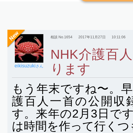
相談 No.1654
2017年11月27日
10:11:06
NHK介護百
ります
eikisuzuki
さん
もう年末ですね〜。早
護百人一首の公開収
す。来年の2月3日で
は時間を作って行くつ