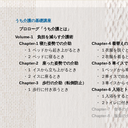
呼び出しチャイムセット
メーカー直販 ベッド
X810
ックスシーツ 防水
ツ 【介護シーツ･ベ
呼び出しチャイムセット X810
用防水シーツ】シン
うち介護の基礎講座
100×200×30cm ク
プロローグ「うち介護とは」
メーカー直販 ベッド用ボ
Volume-1 負担を減らす介護術
シーツ 防水シーツ 【介護シ
Chapter-4 着替え
Chapter-1 寝た姿勢での介助
ベッド用防水シーツ】シン
・ １衣服を脱ぐ
・１ ベッドから起き上がるとき
100×200×30cm クリー
・ ２衣服を着る
・２ ベッドに寝るとき
Chapter-5 車イ
Chapter-2 座った姿勢での介助
タンスのゲン 介護用ベ
TANITA 【乗った人
・ １ベッドから
・１ イスから立ち上がるとき
ッドテーブル キャスタ
タリと当てる「乗る
・ ２車イスで出
・２ イスに座るとき
ー付き 伸縮式 高さ調節
機能」搭載】 体組
・ ３車イスから
Chapter-3 歩行の介助（転倒防止）
可能 Licht リヒト
ホワイト BC-754-
Chapter-6 入浴
・１ 歩行に付き添うとき
65090050BR
TANITA 【乗った人をピタ
・ １入浴をする
・ ２トイレに付
タンスのゲン 介護用ベッドテー
てる「乗るピタ機能」搭載
Chapter-7 食事
ブル キャスター付き 伸縮式 高さ
組成計 ホワイト BC-754-
Chapter-8 服薬
調節可能 Licht リヒト
65090050BR