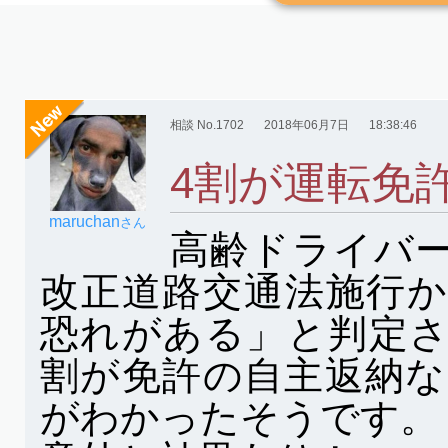
相談 No.1702
2018年06月7日
18:38:46
4割が運転免
maruchan
さん
高齢ドライバ
改正道路交通法施行
恐れがある」と判定
割が免許の自主返納
がわかったそうです。