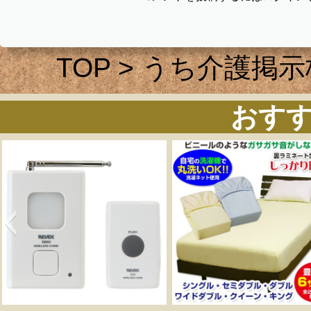
TOP
>
うち介護掲示
おす