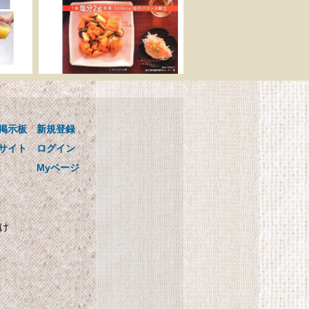
ゴ
国循の美味しい! かるし
用
おレシピ 0.1mlまで量れ
る! かるしおスプーン3本
掲示板
新規登録
セットつき
ンス
国循の美味しい! かるしおレシピ
サイト
ログイン
0.1mlまで量れる! かるしおスプー
Myページ
ン3本セットつき
かけ
自
SHARP プラズマクラス
ター搭載 加湿機 気化式
パーソナルタイプ ブル
計
ー系 HV-C30-A