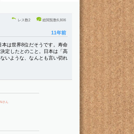
レス数
2
総閲覧数
6,806
11年前
日本は世界8位だそうです。寿命
て決定したとのこと。日本は「高
きないような、なんとも言い切れ
yu
さん