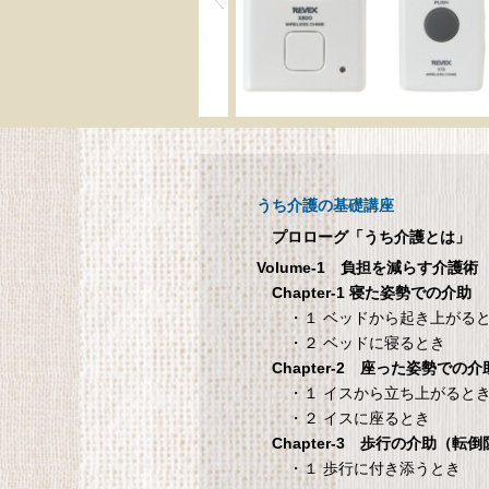
呼び出しチャイムセット
メ
X810
呼び出しチャイムセット X810
うち介護の基礎講座
1
プロローグ「うち介護とは」
Volume-1 負担を減らす介護術
シ
Chapter-1 寝た姿勢での介助
・１ ベッドから起き上がる
・２ ベッドに寝るとき
Chapter-2 座った姿勢での介
国際病院の 愛情健
タンスのゲン 介護用ベ
・１ イスから立ち上がると
康レシピ
ッドテーブル キャスタ
・２ イスに座るとき
ー付き 伸縮式 高さ調節
際病院の 愛情健康レシピ
Chapter-3 歩行の介助（転
可能 Licht リヒト
・１ 歩行に付き添うとき