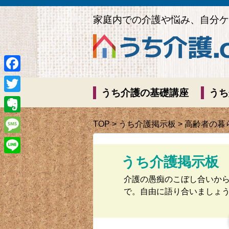
家庭内での介護や悩み、自分ケ
Facebook
うち介護の基礎講座
うち
Twitter
Evernote
TOP
>
うち介護掲示板
> 高齢者の
Message
うち介護掲示板
Line
介護の愚痴のこぼし合いか
で。自由に語り合いましょ