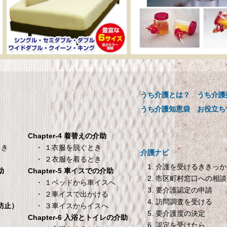
ーカー直販 ベッド用ボ
介助用食器 らくらく
ックスシーツ 防水シー
ックンスープ・お茶
ツ 【介護シーツ･ベッド
【介護用品】
用防水シーツ】シングル
うち介護とは？
うち介護
介助用食器 らくらくゴック
00×200×30cm クリーム
ープ・お茶用【介護用品】
うち介護知恵袋
お役立ち
メーカー直販 ベッド用ボックス
ーツ 防水シーツ 【介護シーツ･
Chapter-4 着替えの介助
ベッド用防水シーツ】シングル
・ １衣服を脱ぐとき
とき
介護ナビ
100×200×30cm クリーム
・ ２衣服を着るとき
1. 介護を受けるききっ
Chapter-5 車イスでの介助
助
2. 市区町村窓口への相談
TANITA 【乗った人をピ
オムロン HEM-7200 
・ １ベッドから車イスへ
き
3. 要介護認定の申請
タリと当てる「乗るピタ
動血圧計
・ ２車イスで出かける
4. 訪問調査を受ける
機能」搭載】 体組成計
オムロン HEM-7200 自動血圧
・ ３車イスからイスへ
倒防止）
5. 要介護度の決定
ホワイト BC-754-WH
Chapter-6 入浴とトイレの介助
6. 認定を受けたら