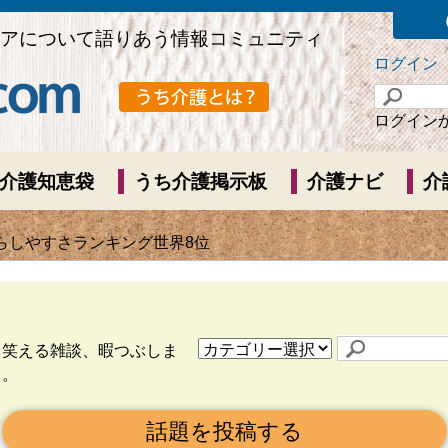
アについて語りあう情報コミュニティ
ログイン
ログイン
介護知恵袋
うち介護掲示板
介護ナビ
介
暮らしやすさランキング世界8位
ら笑える雑談、暇つぶしま
う。
話題を投稿する