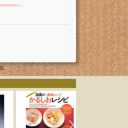
yuminomori
さん
位