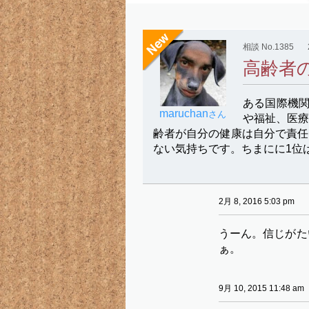
相談 No.1385
高齢者
ある国際機
maruchan
さん
や福祉、医
齢者が自分の健康は自分で責任
ない気持ちです。ちまにに1位
2月 8, 2016 5:03 pm
うーん。信じがた
ぁ。
9月 10, 2015 11:48 am