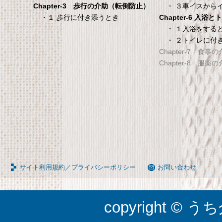
ー付き 伸縮式 高さ調節
機能」搭載】 体組
・ ３車イスから
Chapter-3 歩行の介助（転倒防止）
可能 Licht リヒト
ホワイト BC-754-
Chapter-6 入浴
・１ 歩行に付き添うとき
65090050BR
TANITA 【乗った人をピタ
・ １入浴をする
・ ２トイレに付
タンスのゲン 介護用ベッドテー
てる「乗るピタ機能」搭載
Chapter-7 食事
ブル キャスター付き 伸縮式 高さ
組成計 ホワイト BC-754-
Chapter-8 服薬
調節可能 Licht リヒト
65090050BR
サイト利用規約／プライバシーポリシー
お問い合わせ
copyright © うち介