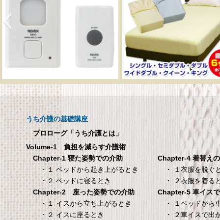
呼び出しチャイムセット
メーカー直販 ベッド
X810
ックスシーツ 防水
ツ 【介護シーツ･ベ
呼び出しチャイムセット X810
用防水シーツ】シン
うち介護の基礎講座
100×200×30cm ク
プロローグ「うち介護とは」
メーカー直販 ベッド用ボ
Volume-1 負担を減らす介護術
シーツ 防水シーツ 【介護シ
Chapter-4 着替え
Chapter-1 寝た姿勢での介助
ベッド用防水シーツ】シン
・ １衣服を脱ぐ
・１ ベッドから起き上がるとき
100×200×30cm クリー
・ ２衣服を着る
・２ ベッドに寝るとき
Chapter-5 車イ
Chapter-2 座った姿勢での介助
タンスのゲン 介護用ベ
TANITA 【乗った人
・ １ベッドから
・１ イスから立ち上がるとき
ッドテーブル キャスタ
タリと当てる「乗る
・ ２車イスで出
・２ イスに座るとき