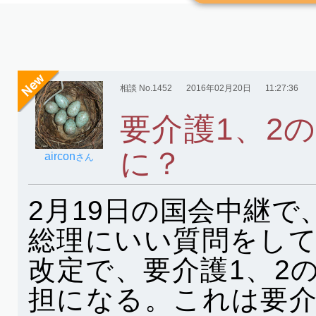
相談 No.1452
2016年02月20日
11:27:36
要介護1、2
に？
aircon
さん
2月19日の国会中継
総理にいい質問をし
改定で、要介護1、2
担になる。これは要