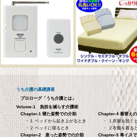
呼び出しチャイムセット
メーカー直販 ベッド
X810
ックスシーツ 防水
ツ 【介護シーツ･ベ
呼び出しチャイムセット X810
用防水シーツ】シン
うち介護の基礎講座
100×200×30cm ク
プロローグ「うち介護とは」
メーカー直販 ベッド用ボ
Volume-1 負担を減らす介護術
シーツ 防水シーツ 【介護シ
Chapter-4 着替え
Chapter-1 寝た姿勢での介助
ベッド用防水シーツ】シン
・ １衣服を脱ぐ
・１ ベッドから起き上がるとき
100×200×30cm クリー
・ ２衣服を着る
・２ ベッドに寝るとき
Chapter-5 車イ
Chapter-2 座った姿勢での介助