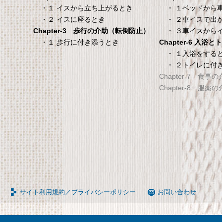
タンスのゲン 介護用ベ
TANITA 【乗った人
・ １ベッドから
・１ イスから立ち上がるとき
ッドテーブル キャスタ
タリと当てる「乗る
・ ２車イスで出
・２ イスに座るとき
ー付き 伸縮式 高さ調節
機能」搭載】 体組
・ ３車イスから
Chapter-3 歩行の介助（転倒防止）
可能 Licht リヒト
ホワイト BC-754-
Chapter-6 入浴
・１ 歩行に付き添うとき
65090050BR
TANITA 【乗った人をピタ
・ １入浴をする
・ ２トイレに付
タンスのゲン 介護用ベッドテー
てる「乗るピタ機能」搭載
Chapter-7 食事
ブル キャスター付き 伸縮式 高さ
組成計 ホワイト BC-754-
Chapter-8 服薬
調節可能 Licht リヒト
65090050BR
サイト利用規約／プライバシーポリシー
お問い合わせ