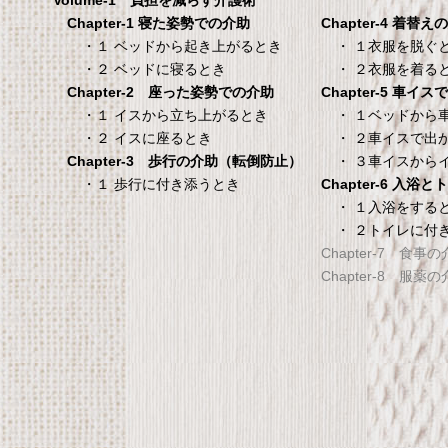
Volume-1 負担を減らす介護術
シーツ 防水シーツ 【介護シ
Chapter-4 着替え
Chapter-1 寝た姿勢での介助
ベッド用防水シーツ】シン
・ １衣服を脱ぐ
・１ ベッドから起き上がるとき
100×200×30cm クリー
・ ２衣服を着る
・２ ベッドに寝るとき
Chapter-5 車イ
Chapter-2 座った姿勢での介助
タンスのゲン 介護用ベ
TANITA 【乗った人
・ １ベッドから
・１ イスから立ち上がるとき
ッドテーブル キャスタ
タリと当てる「乗る
・ ２車イスで出
・２ イスに座るとき
ー付き 伸縮式 高さ調節
機能」搭載】 体組
・ ３車イスから
Chapter-3 歩行の介助（転倒防止）
可能 Licht リヒト
ホワイト BC-754-
Chapter-6 入浴
・１ 歩行に付き添うとき
65090050BR
TANITA 【乗った人をピタ
・ １入浴をする
・ ２トイレに付
タンスのゲン 介護用ベッドテー
てる「乗るピタ機能」搭載
Chapter-7 食事
ブル キャスター付き 伸縮式 高さ
組成計 ホワイト BC-754-
Chapter-8 服薬
調節可能 Licht リヒト
65090050BR