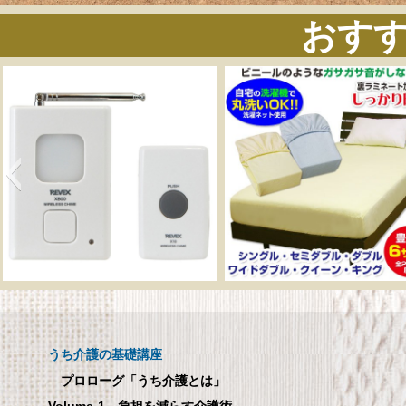
おす
呼び出しチャイムセット
メーカー直販 ベッド
X810
ックスシーツ 防水
ツ 【介護シーツ･ベ
呼び出しチャイムセット X810
用防水シーツ】シン
うち介護の基礎講座
100×200×30cm ク
プロローグ「うち介護とは」
メーカー直販 ベッド用ボ