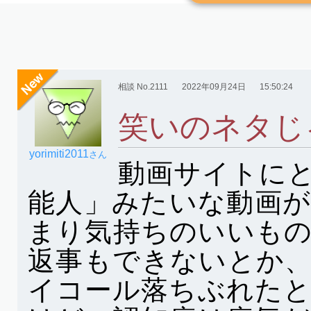
相談 No.2111
2022年09月24日
15:50:24
笑いのネタじ
yorimiti2011
さん
動画サイトに
能人」みたいな動画
まり気持ちのいいも
返事もできないとか
イコール落ちぶれた