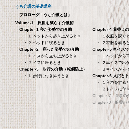
ツ 【介護シーツ･ベ
呼び出しチャイムセット X810
用防水シーツ】シン
うち介護の基礎講座
100×200×30cm ク
プロローグ「うち介護とは」
メーカー直販 ベッド用ボ
Volume-1 負担を減らす介護術
シーツ 防水シーツ 【介護シ
Chapter-4 着替え
Chapter-1 寝た姿勢での介助
ベッド用防水シーツ】シン
・ １衣服を脱ぐ
・１ ベッドから起き上がるとき
100×200×30cm クリー
・ ２衣服を着る
・２ ベッドに寝るとき
Chapter-5 車イ
Chapter-2 座った姿勢での介助
タンスのゲン 介護用ベ
TANITA 【乗った人
・ １ベッドから
・１ イスから立ち上がるとき
ッドテーブル キャスタ
タリと当てる「乗る
・ ２車イスで出
・２ イスに座るとき
ー付き 伸縮式 高さ調節
機能」搭載】 体組
・ ３車イスから
Chapter-3 歩行の介助（転倒防止）
可能 Licht リヒト
ホワイト BC-754-
Chapter-6 入浴
・１ 歩行に付き添うとき
65090050BR
TANITA 【乗った人をピタ
・ １入浴をする
・ ２トイレに付
タンスのゲン 介護用ベッドテー
てる「乗るピタ機能」搭載
Chapter-7 食事
ブル キャスター付き 伸縮式 高さ
組成計 ホワイト BC-754-
Chapter-8 服薬
調節可能 Licht リヒト
65090050BR