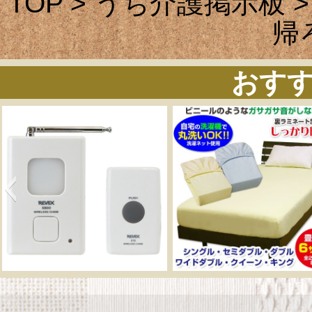
TOP
>
うち介護掲示板
>
帰
おす
呼び出しチャイムセット
メーカー直販 ベッド
X810
ックスシーツ 防水