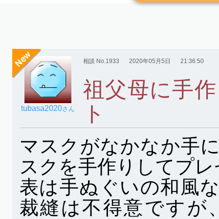
相談 No.1933
2020年05月5日
21:36:50
祖父母に手作
ト
tubasa2020
さん
マスクがなかなか手
スクを手作りしてプレ
表は手ぬぐいの和風
裁縫は不得意ですが