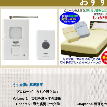
おす
呼び出しチャイムセット
メーカー直販 ベッド
X810
ックスシーツ 防水
ツ 【介護シーツ･ベ
呼び出しチャイムセット X810
用防水シーツ】シン
うち介護の基礎講座
100×200×30cm ク
プロローグ「うち介護とは」
メーカー直販 ベッド用ボ
Volume-1 負担を減らす介護術
シーツ 防水シーツ 【介護シ
Chapter-4 着替え
Chapter-1 寝た姿勢での介助