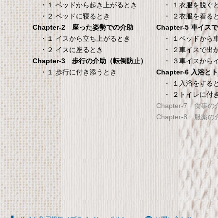
ベッド用防水シーツ】シン
・ １衣服を脱ぐ
・１ ベッドから起き上がるとき
100×200×30cm クリー
・ ２衣服を着る
・２ ベッドに寝るとき
Chapter-5 車イ
Chapter-2 座った姿勢での介助
タンスのゲン 介護用ベ
TANITA 【乗った人
・ １ベッドから
・１ イスから立ち上がるとき
ッドテーブル キャスタ
タリと当てる「乗る
・ ２車イスで出
・２ イスに座るとき
ー付き 伸縮式 高さ調節
機能」搭載】 体組
・ ３車イスから
Chapter-3 歩行の介助（転倒防止）
可能 Licht リヒト
ホワイト BC-754-
Chapter-6 入浴
・１ 歩行に付き添うとき
65090050BR
TANITA 【乗った人をピタ
・ １入浴をする
・ ２トイレに付
タンスのゲン 介護用ベッドテー
てる「乗るピタ機能」搭載
Chapter-7 食事
ブル キャスター付き 伸縮式 高さ
組成計 ホワイト BC-754-
Chapter-8 服薬
調節可能 Licht リヒト
65090050BR