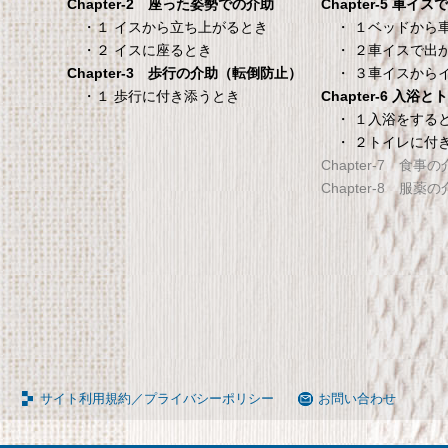
Chapter-5 車イ
Chapter-2 座った姿勢での介助
タンスのゲン 介護用ベ
TANITA 【乗った人
・ １ベッドから
・１ イスから立ち上がるとき
ッドテーブル キャスタ
タリと当てる「乗る
・ ２車イスで出
・２ イスに座るとき
ー付き 伸縮式 高さ調節
機能」搭載】 体組
・ ３車イスから
Chapter-3 歩行の介助（転倒防止）
可能 Licht リヒト
ホワイト BC-754-
Chapter-6 入浴
・１ 歩行に付き添うとき
65090050BR
TANITA 【乗った人をピタ
・ １入浴をする
・ ２トイレに付
タンスのゲン 介護用ベッドテー
てる「乗るピタ機能」搭載
Chapter-7 食事
ブル キャスター付き 伸縮式 高さ
組成計 ホワイト BC-754-
Chapter-8 服薬
調節可能 Licht リヒト
65090050BR
サイト利用規約／プライバシーポリシー
お問い合わせ