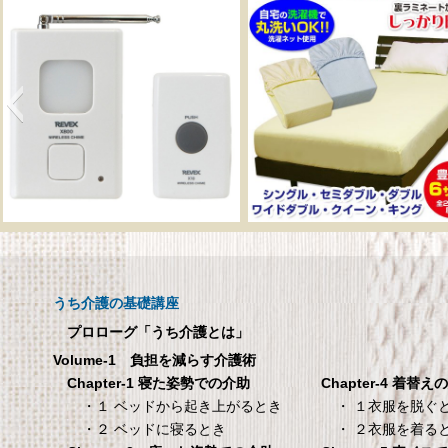
呼び出しチャイムセット
メーカー直販 ベッド
X810
ックスシーツ 防水
ツ 【介護シーツ･ベ
呼び出しチャイムセット X810
用防水シーツ】シン
うち介護の基礎講座
100×200×30cm ク
プロローグ「うち介護とは」
メーカー直販 ベッド用ボ
Volume-1 負担を減らす介護術
シーツ 防水シーツ 【介護シ
Chapter-4 着替え
Chapter-1 寝た姿勢での介助
ベッド用防水シーツ】シン
・ １衣服を脱ぐ
・１ ベッドから起き上がるとき
100×200×30cm クリー
・ ２衣服を着る
・２ ベッドに寝るとき