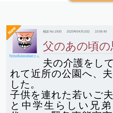
相談 No.1930
2020年04月10日
10:06:40
父のあの頃の
hosokawatae
さん
夫の介護をし
れて近所の公園へ、
した。
子供を連れた若いご
と中学生らしい兄弟