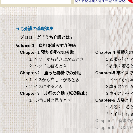
呼び出しチャイムセット
メーカー直販 ベッド
X810
ックスシーツ 防水
ツ 【介護シーツ･ベ
呼び出しチャイムセット X810
用防水シーツ】シン
うち介護の基礎講座
100×200×30cm ク
プロローグ「うち介護とは」
メーカー直販 ベッド用ボ
Volume-1 負担を減らす介護術
シーツ 防水シーツ 【介護シ
Chapter-4 着替え
Chapter-1 寝た姿勢での介助
ベッド用防水シーツ】シン
・ １衣服を脱ぐ
・１ ベッドから起き上がるとき
100×200×30cm クリー
・ ２衣服を着る
・２ ベッドに寝るとき
Chapter-5 車イ
Chapter-2 座った姿勢での介助
タンスのゲン 介護用ベ
TANITA 【乗った人
・ １ベッドから
・１ イスから立ち上がるとき
ッドテーブル キャスタ
タリと当てる「乗る
・ ２車イスで出
・２ イスに座るとき
ー付き 伸縮式 高さ調節
機能」搭載】 体組
・ ３車イスから
Chapter-3 歩行の介助（転倒防止）
可能 Licht リヒト
ホワイト BC-754-
Chapter-6 入浴
・１ 歩行に付き添うとき
65090050BR
TANITA 【乗った人をピタ
・ １入浴をする
・ ２トイレに付
タンスのゲン 介護用ベッドテー
てる「乗るピタ機能」搭載
Chapter-7 食事
ブル キャスター付き 伸縮式 高さ
組成計 ホワイト BC-754-
Chapter-8 服薬
調節可能 Licht リヒト