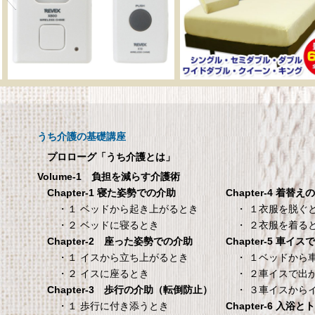
呼び出しチャイムセット
メーカー直販 ベッド
X810
ックスシーツ 防水
ツ 【介護シーツ･ベ
呼び出しチャイムセット X810
用防水シーツ】シン
うち介護の基礎講座
100×200×30cm ク
プロローグ「うち介護とは」
メーカー直販 ベッド用ボ
Volume-1 負担を減らす介護術
シーツ 防水シーツ 【介護シ
Chapter-4 着替え
Chapter-1 寝た姿勢での介助
ベッド用防水シーツ】シン
・ １衣服を脱ぐ
・１ ベッドから起き上がるとき
100×200×30cm クリー
・ ２衣服を着る
・２ ベッドに寝るとき
Chapter-5 車イ
Chapter-2 座った姿勢での介助
タンスのゲン 介護用ベ
TANITA 【乗った人
・ １ベッドから
・１ イスから立ち上がるとき
ッドテーブル キャスタ
タリと当てる「乗る
・ ２車イスで出
・２ イスに座るとき
ー付き 伸縮式 高さ調節
機能」搭載】 体組
・ ３車イスから
Chapter-3 歩行の介助（転倒防止）
可能 Licht リヒト
ホワイト BC-754-
Chapter-6 入浴
・１ 歩行に付き添うとき