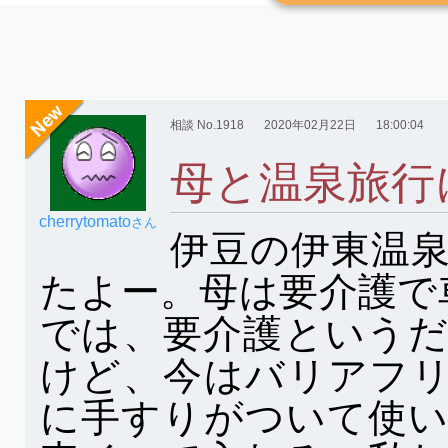
相談 No.1918
2020年02月22日
18:00:04
母と温泉旅行
cherrytomato
さん
伊豆の伊東温
たよー。母は要介護で
では、要介護という
けど、今はバリアフ
に手すりがついて使