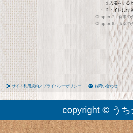
65090050BR
TANITA 【乗った人をピタ
・ １入浴をする
・ ２トイレに付
タンスのゲン 介護用ベッドテー
てる「乗るピタ機能」搭載
Chapter-7 食事
ブル キャスター付き 伸縮式 高さ
組成計 ホワイト BC-754-
Chapter-8 服薬
調節可能 Licht リヒト
65090050BR
サイト利用規約／プライバシーポリシー
お問い合わせ
copyright © うち介