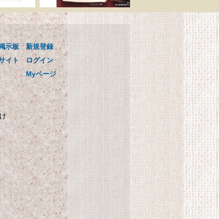
ゴ
国循の美味しい! かるし
用
おレシピ 0.1mlまで量れ
る! かるしおスプーン3本
掲示板
新規登録
セットつき
ンス
国循の美味しい! かるしおレシピ
サイト
ログイン
0.1mlまで量れる! かるしおスプー
Myページ
ン3本セットつき
かけ
自
SHARP プラズマクラス
ター搭載 加湿機 気化式
パーソナルタイプ ブル
計
ー系 HV-C30-A
SHARP プラズマクラスター搭載
加湿機 気化式 パーソナルタイプ
ブルー系 HV-C30-A