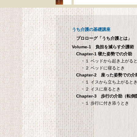
呼び出しチャイムセット
メ
X810
呼び出しチャイムセット X810
うち介護の基礎講座
1
プロローグ「うち介護とは」
Volume-1 負担を減らす介護術
シ
Chapter-1 寝た姿勢での介助
・１ ベッドから起き上がる
・２ ベッドに寝るとき
Chapter-2 座った姿勢での介
国際病院の 愛情健
タンスのゲン 介護用ベ
・１ イスから立ち上がると
康レシピ
ッドテーブル キャスタ
・２ イスに座るとき
ー付き 伸縮式 高さ調節
際病院の 愛情健康レシピ
Chapter-3 歩行の介助（転
可能 Licht リヒト
・１ 歩行に付き添うとき
65090050BR
T
タンスのゲン 介護用ベッドテー
ブル キャスター付き 伸縮式 高さ
調節可能 Licht リヒト