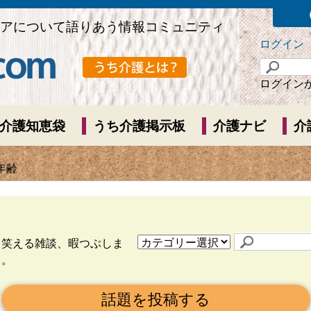
アについて語りあう情報コミュニティ
ログイン
ログイン
介護知恵袋
うち介護掲示板
介護ナビ
介
年齢
ら笑える雑談、暇つぶしま
う。
話題を投稿する