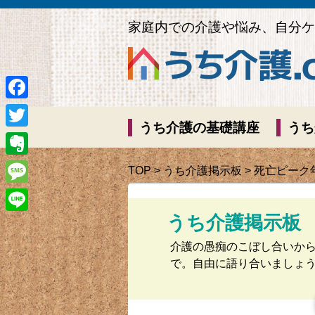
家庭内での介護や悩み、自分ケ
Facebook
うち介護の基礎講座
うち
Twitter
Evernote
TOP
>
うち介護掲示板
> 死亡ピーク
Message
うち介護掲示板
Line
介護の愚痴のこぼし合いか
で。自由に語り合いましょ