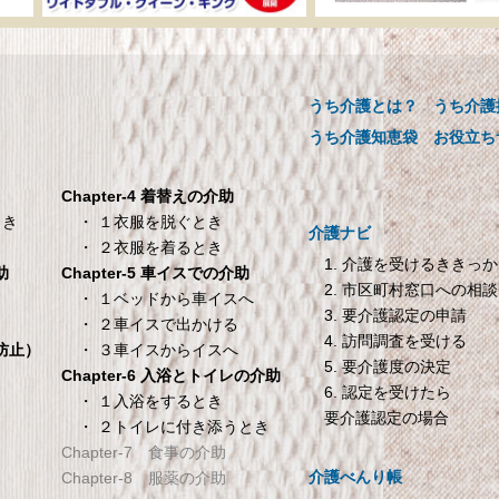
ーカー直販 ベッド用ボ
介助用食器 らくらく
ックスシーツ 防水シー
ックンスープ・お茶
ツ 【介護シーツ･ベッド
【介護用品】
用防水シーツ】シングル
うち介護とは？
うち介護
介助用食器 らくらくゴック
00×200×30cm クリーム
ープ・お茶用【介護用品】
うち介護知恵袋
お役立ち
メーカー直販 ベッド用ボックス
ーツ 防水シーツ 【介護シーツ･
Chapter-4 着替えの介助
ベッド用防水シーツ】シングル
・ １衣服を脱ぐとき
とき
介護ナビ
100×200×30cm クリーム
・ ２衣服を着るとき
1. 介護を受けるききっ
Chapter-5 車イスでの介助
助
2. 市区町村窓口への相談
TANITA 【乗った人をピ
オムロン HEM-7200 
・ １ベッドから車イスへ
き
3. 要介護認定の申請
タリと当てる「乗るピタ
動血圧計
・ ２車イスで出かける
4. 訪問調査を受ける
機能」搭載】 体組成計
オムロン HEM-7200 自動血圧
・ ３車イスからイスへ
倒防止）
5. 要介護度の決定
ホワイト BC-754-WH
Chapter-6 入浴とトイレの介助
6. 認定を受けたら
ANITA 【乗った人をピタリと当
・ １入浴をするとき
要介護認定の場合
・ ２トイレに付き添うとき
てる「乗るピタ機能」搭載】 体
Chapter-7 食事の介助
組成計 ホワイト BC-754-WH
介護べんり帳
Chapter-8 服薬の介助