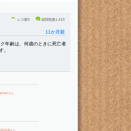
レス数
5
総閲覧数
1,423
11か月前
ーク年齢は、何歳のときに死亡者
す。
geran
さん
xshock
さん