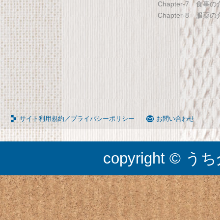
Chapter-7 食事
ブル キャスター付き 伸縮式 高さ
組成計 ホワイト BC-754-
Chapter-8 服薬
調節可能 Licht リヒト
65090050BR
サイト利用規約／プライバシーポリシー
お問い合わせ
copyright © うち介