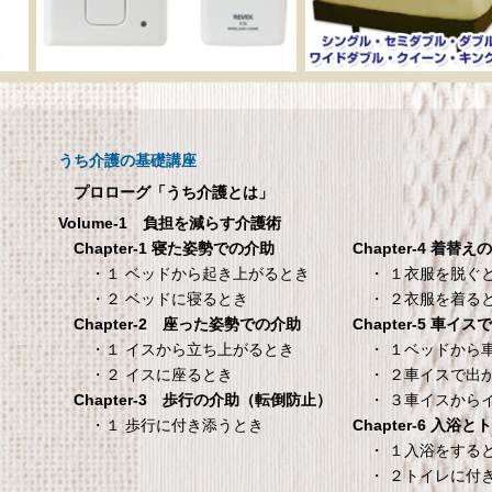
呼び出しチャイムセット
メーカー直販 ベッド
X810
ックスシーツ 防水
ツ 【介護シーツ･ベ
呼び出しチャイムセット X810
用防水シーツ】シン
うち介護の基礎講座
100×200×30cm ク
プロローグ「うち介護とは」
メーカー直販 ベッド用ボ
Volume-1 負担を減らす介護術
シーツ 防水シーツ 【介護シ
Chapter-4 着替え
Chapter-1 寝た姿勢での介助
ベッド用防水シーツ】シン
・ １衣服を脱ぐ
・１ ベッドから起き上がるとき
100×200×30cm クリー
・ ２衣服を着る
・２ ベッドに寝るとき
Chapter-5 車イ
Chapter-2 座った姿勢での介助
タンスのゲン 介護用ベ
TANITA 【乗った人
・ １ベッドから
・１ イスから立ち上がるとき
ッドテーブル キャスタ
タリと当てる「乗る
・ ２車イスで出
・２ イスに座るとき
ー付き 伸縮式 高さ調節
機能」搭載】 体組
・ ３車イスから
Chapter-3 歩行の介助（転倒防止）
可能 Licht リヒト
ホワイト BC-754-
Chapter-6 入浴
・１ 歩行に付き添うとき
65090050BR
TANITA 【乗った人をピタ
・ １入浴をする
・ ２トイレに付
タンスのゲン 介護用ベッドテー
てる「乗るピタ機能」搭載