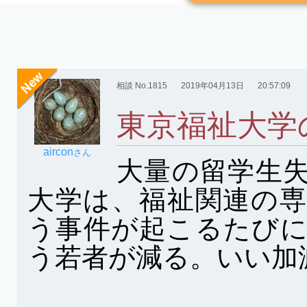
相談 No.1815
2019年04月13日
20:57:09
東京福祉大学
aircon
さん
大量の留学生
大学は、福祉関連の
う事件が起こるたび
う若者が減る。いい加