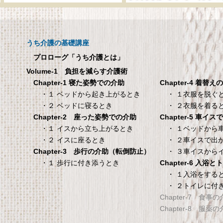
呼び出しチャイムセット
メーカー直販 ベッド
X810
ックスシーツ 防水
ツ 【介護シーツ･ベ
呼び出しチャイムセット X810
用防水シーツ】シン
うち介護の基礎講座
100×200×30cm ク
プロローグ「うち介護とは」
メーカー直販 ベッド用ボ
Volume-1 負担を減らす介護術
シーツ 防水シーツ 【介護シ
Chapter-4 着替え
Chapter-1 寝た姿勢での介助
ベッド用防水シーツ】シン
・ １衣服を脱ぐ
・１ ベッドから起き上がるとき
100×200×30cm クリー
・ ２衣服を着る
・２ ベッドに寝るとき
Chapter-5 車イ
Chapter-2 座った姿勢での介助
タンスのゲン 介護用ベ
TANITA 【乗った人
・ １ベッドから
・１ イスから立ち上がるとき
ッドテーブル キャスタ
タリと当てる「乗る
・ ２車イスで出
・２ イスに座るとき
ー付き 伸縮式 高さ調節
機能」搭載】 体組
・ ３車イスから
Chapter-3 歩行の介助（転倒防止）
可能 Licht リヒト
ホワイト BC-754-
Chapter-6 入浴
・１ 歩行に付き添うとき
65090050BR
TANITA 【乗った人をピタ
・ １入浴をする
・ ２トイレに付
タンスのゲン 介護用ベッドテー
てる「乗るピタ機能」搭載
Chapter-7 食事
ブル キャスター付き 伸縮式 高さ
組成計 ホワイト BC-754-
Chapter-8 服薬
調節可能 Licht リヒト
65090050BR