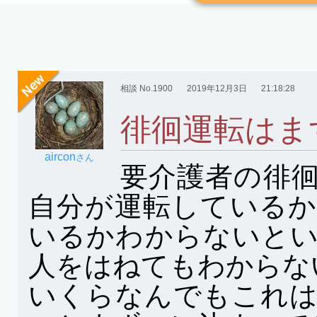
相談 No.1900
2019年12月3日
21:18:28
徘徊運転はま
aircon
さん
要介護者の徘
自分が運転している
いるかわからないと
人をはねてもわからな
いくらなんでもこれ