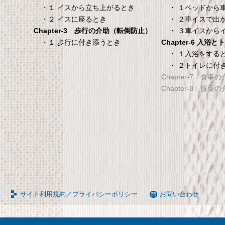
タンスのゲン 介護用ベ
TANITA 【乗った人
・ １ベッドから
・１ イスから立ち上がるとき
ッドテーブル キャスタ
タリと当てる「乗る
・ ２車イスで出
・２ イスに座るとき
ー付き 伸縮式 高さ調節
機能」搭載】 体組
・ ３車イスから
Chapter-3 歩行の介助（転倒防止）
可能 Licht リヒト
ホワイト BC-754-
Chapter-6 入浴
・１ 歩行に付き添うとき
65090050BR
TANITA 【乗った人をピタ
・ １入浴をする
・ ２トイレに付
タンスのゲン 介護用ベッドテー
てる「乗るピタ機能」搭載
Chapter-7 食事
ブル キャスター付き 伸縮式 高さ
組成計 ホワイト BC-754-
Chapter-8 服薬
調節可能 Licht リヒト
65090050BR
サイト利用規約／プライバシーポリシー
お問い合わせ