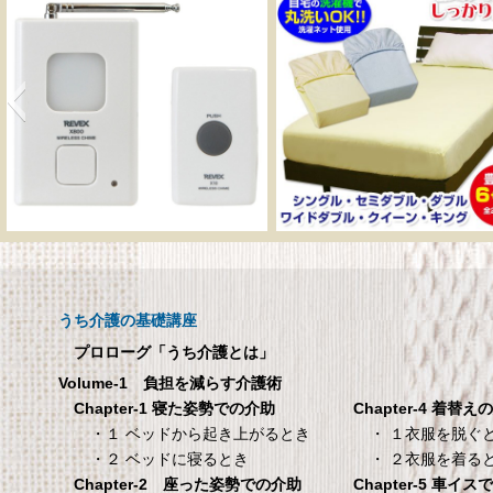
呼び出しチャイムセット
メーカー直販 ベッド
X810
ックスシーツ 防水
ツ 【介護シーツ･ベ
呼び出しチャイムセット X810
用防水シーツ】シン
うち介護の基礎講座
100×200×30cm ク
プロローグ「うち介護とは」
メーカー直販 ベッド用ボ
Volume-1 負担を減らす介護術
シーツ 防水シーツ 【介護シ
Chapter-4 着替え
Chapter-1 寝た姿勢での介助
ベッド用防水シーツ】シン
・ １衣服を脱ぐ
・１ ベッドから起き上がるとき
100×200×30cm クリー
・ ２衣服を着る
・２ ベッドに寝るとき
Chapter-5 車イ
Chapter-2 座った姿勢での介助