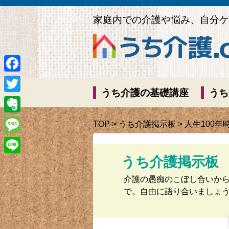
家庭内での介護や悩み、自分ケ
Facebook
うち介護の基礎講座
うち
Twitter
Evernote
TOP
>
うち介護掲示板
> 人生100
Message
うち介護掲示板
Line
介護の愚痴のこぼし合いか
で。自由に語り合いましょ