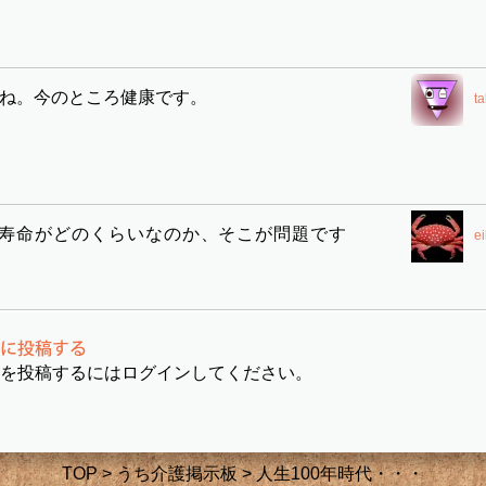
すね。今のところ健康です。
t
康寿命がどのくらいなのか、そこが問題です
ei
を投稿するにはログインしてください。
TOP
>
うち介護掲示板
> 人生100年時代・・・