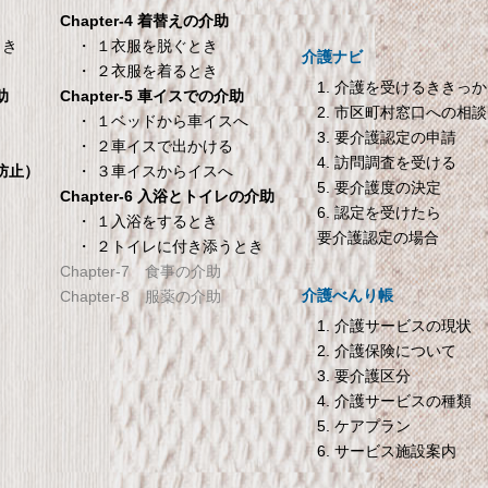
ーツ 防水シーツ 【介護シーツ･
Chapter-4 着替えの介助
ベッド用防水シーツ】シングル
・ １衣服を脱ぐとき
とき
介護ナビ
100×200×30cm クリーム
・ ２衣服を着るとき
1. 介護を受けるききっ
Chapter-5 車イスでの介助
助
2. 市区町村窓口への相談
TANITA 【乗った人をピ
オムロン HEM-7200 
・ １ベッドから車イスへ
き
3. 要介護認定の申請
タリと当てる「乗るピタ
動血圧計
・ ２車イスで出かける
4. 訪問調査を受ける
機能」搭載】 体組成計
オムロン HEM-7200 自動血圧
・ ３車イスからイスへ
倒防止）
5. 要介護度の決定
ホワイト BC-754-WH
Chapter-6 入浴とトイレの介助
6. 認定を受けたら
ANITA 【乗った人をピタリと当
・ １入浴をするとき
要介護認定の場合
・ ２トイレに付き添うとき
てる「乗るピタ機能」搭載】 体
Chapter-7 食事の介助
組成計 ホワイト BC-754-WH
介護べんり帳
Chapter-8 服薬の介助
1. 介護サービスの現状
2. 介護保険について
3. 要介護区分
4. 介護サービスの種類
5. ケアプラン
6. サービス施設案内