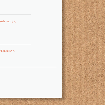
akishiman
さん
kisuzuki
さん