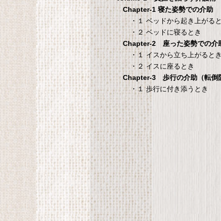
シ
Chapter-1 寝た姿勢での介助
・１ ベッドから起き上がる
・２ ベッドに寝るとき
Chapter-2 座った姿勢での介
国際病院の 愛情健
タンスのゲン 介護用ベ
・１ イスから立ち上がると
康レシピ
ッドテーブル キャスタ
・２ イスに座るとき
ー付き 伸縮式 高さ調節
際病院の 愛情健康レシピ
Chapter-3 歩行の介助（転
可能 Licht リヒト
・１ 歩行に付き添うとき
65090050BR
T
タンスのゲン 介護用ベッドテー
ブル キャスター付き 伸縮式 高さ
調節可能 Licht リヒト
65090050BR