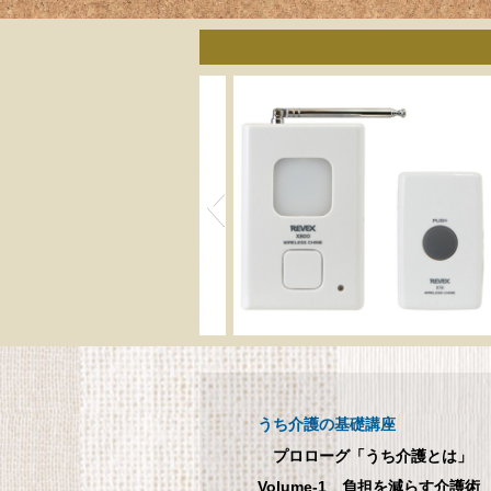
呼び出しチャイムセット
メ
X810
呼び出しチャイムセット X810
うち介護の基礎講座
1
プロローグ「うち介護とは」
Volume-1 負担を減らす介護術