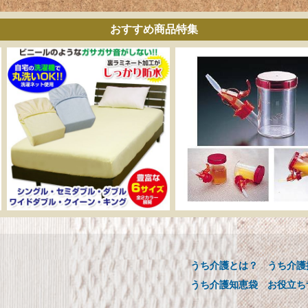
おすすめ商品特集
ーカー直販 ベッド用ボ
介助用食器 らくらく
ックスシーツ 防水シー
ックンスープ・お茶
ツ 【介護シーツ･ベッド
【介護用品】
用防水シーツ】シングル
うち介護とは？
うち介護
介助用食器 らくらくゴック
00×200×30cm クリーム
ープ・お茶用【介護用品】
うち介護知恵袋
お役立ち
メーカー直販 ベッド用ボックス