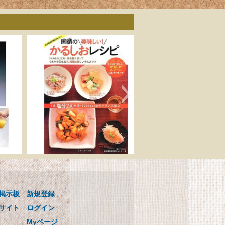
ゴ
国循の美味しい! かるし
用
おレシピ 0.1mlまで量れ
る! かるしおスプーン3本
掲示板
新規登録
セットつき
ンス
国循の美味しい! かるしおレシピ
サイト
ログイン
0.1mlまで量れる! かるしおスプー
Myページ