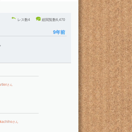
レス数
4
総閲覧数
6,470
9年前
。
rtier
さん
akachiho
さん