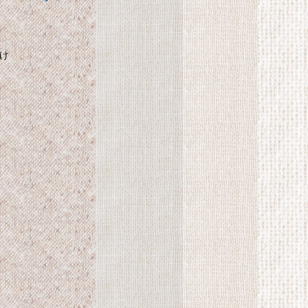
ン3本セットつき
かけ
自
SHARP プラズマクラス
ター搭載 加湿機 気化式
パーソナルタイプ ブル
計
ー系 HV-C30-A
SHARP プラズマクラスター搭載
加湿機 気化式 パーソナルタイプ
ブルー系 HV-C30-A