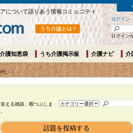
アについて語りあう情報コミュニティ
ログイン
ログイン
介護知恵袋
うち介護掲示板
介護ナビ
介
年時代・・・
ら笑える雑談、暇つぶしま
う。
話題を投稿する