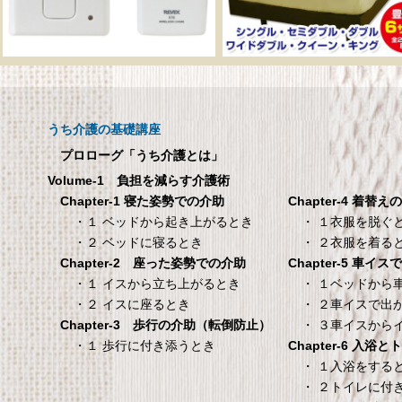
呼び出しチャイムセット
メーカー直販 ベッド
X810
ックスシーツ 防水
ツ 【介護シーツ･ベ
呼び出しチャイムセット X810
用防水シーツ】シン
うち介護の基礎講座
100×200×30cm ク
プロローグ「うち介護とは」
メーカー直販 ベッド用ボ
Volume-1 負担を減らす介護術
シーツ 防水シーツ 【介護シ
Chapter-4 着替え
Chapter-1 寝た姿勢での介助
ベッド用防水シーツ】シン
・ １衣服を脱ぐ
・１ ベッドから起き上がるとき
100×200×30cm クリー
・ ２衣服を着る
・２ ベッドに寝るとき
Chapter-5 車イ
Chapter-2 座った姿勢での介助
タンスのゲン 介護用ベ
TANITA 【乗った人
・ １ベッドから
・１ イスから立ち上がるとき
ッドテーブル キャスタ
タリと当てる「乗る
・ ２車イスで出
・２ イスに座るとき
ー付き 伸縮式 高さ調節
機能」搭載】 体組
・ ３車イスから
Chapter-3 歩行の介助（転倒防止）
可能 Licht リヒト
ホワイト BC-754-
Chapter-6 入浴
・１ 歩行に付き添うとき
65090050BR
TANITA 【乗った人をピタ
・ １入浴をする
・ ２トイレに付
タンスのゲン 介護用ベッドテー
てる「乗るピタ機能」搭載