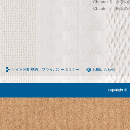
Chapter-7 食事
ブル キャスター付き 伸縮式 高さ
組成計 ホワイト BC-754-
Chapter-8 服薬
調節可能 Licht リヒト
65090050BR
サイト利用規約／プライバシーポリシー
お問い合わせ
copyright ©