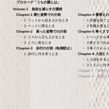
100×200×30cm ク
プロローグ「うち介護とは」
メーカー直販 ベッド用ボ
Volume-1 負担を減らす介護術
シーツ 防水シーツ 【介護シ
Chapter-4 着替え
Chapter-1 寝た姿勢での介助
ベッド用防水シーツ】シン
・ １衣服を脱ぐ
・１ ベッドから起き上がるとき
100×200×30cm クリー
・ ２衣服を着る
・２ ベッドに寝るとき
Chapter-5 車イ
Chapter-2 座った姿勢での介助
タンスのゲン 介護用ベ
TANITA 【乗った人
・ １ベッドから
・１ イスから立ち上がるとき
ッドテーブル キャスタ
タリと当てる「乗る
・ ２車イスで出
・２ イスに座るとき
ー付き 伸縮式 高さ調節
機能」搭載】 体組
・ ３車イスから
Chapter-3 歩行の介助（転倒防止）
可能 Licht リヒト
ホワイト BC-754-
Chapter-6 入浴
・１ 歩行に付き添うとき
65090050BR
TANITA 【乗った人をピタ
・ １入浴をする
・ ２トイレに付
タンスのゲン 介護用ベッドテー
てる「乗るピタ機能」搭載
Chapter-7 食事
ブル キャスター付き 伸縮式 高さ
組成計 ホワイト BC-754-
Chapter-8 服薬
調節可能 Licht リヒト
65090050BR