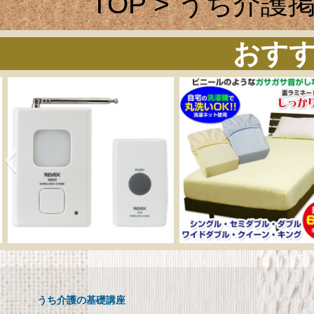
TOP
>
うち介護
おす
呼び出しチャイムセット
メーカー直販 ベッド
X810
ックスシーツ 防水
ツ 【介護シーツ･ベ
呼び出しチャイムセット X810
用防水シーツ】シン
うち介護の基礎講座