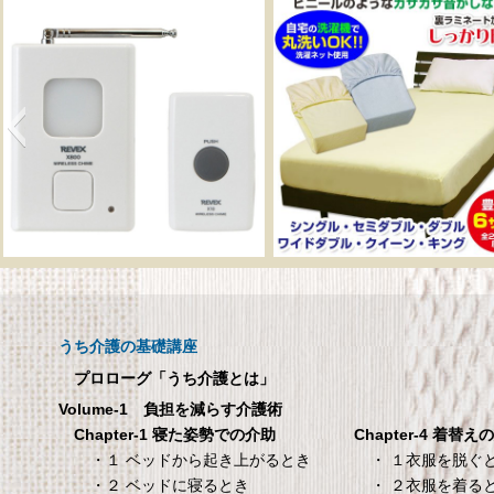
呼び出しチャイムセット
メーカー直販 ベッド
X810
ックスシーツ 防水
ツ 【介護シーツ･ベ
呼び出しチャイムセット X810
用防水シーツ】シン
うち介護の基礎講座
100×200×30cm ク
プロローグ「うち介護とは」
メーカー直販 ベッド用ボ
Volume-1 負担を減らす介護術
シーツ 防水シーツ 【介護シ
Chapter-4 着替え
Chapter-1 寝た姿勢での介助
ベッド用防水シーツ】シン
・ １衣服を脱ぐ
・１ ベッドから起き上がるとき
100×200×30cm クリー
・ ２衣服を着る
・２ ベッドに寝るとき