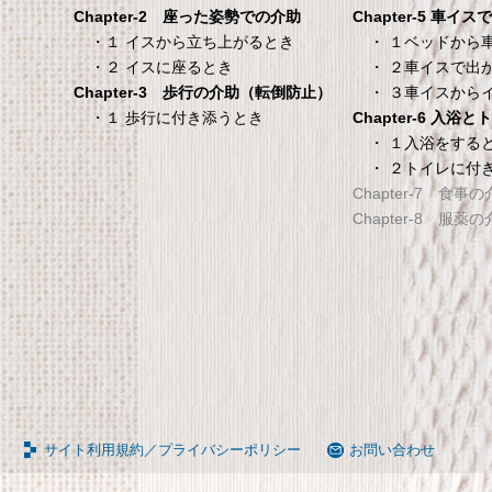
Chapter-5 車イ
Chapter-2 座った姿勢での介助
タンスのゲン 介護用ベ
TANITA 【乗った人
・ １ベッドから
・１ イスから立ち上がるとき
ッドテーブル キャスタ
タリと当てる「乗る
・ ２車イスで出
・２ イスに座るとき
ー付き 伸縮式 高さ調節
機能」搭載】 体組
・ ３車イスから
Chapter-3 歩行の介助（転倒防止）
可能 Licht リヒト
ホワイト BC-754-
Chapter-6 入浴
・１ 歩行に付き添うとき
65090050BR
TANITA 【乗った人をピタ
・ １入浴をする
・ ２トイレに付
タンスのゲン 介護用ベッドテー
てる「乗るピタ機能」搭載
Chapter-7 食事
ブル キャスター付き 伸縮式 高さ
組成計 ホワイト BC-754-
Chapter-8 服薬
調節可能 Licht リヒト
65090050BR
サイト利用規約／プライバシーポリシー
お問い合わせ